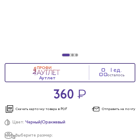
1 ед.
осталось
Аутлет
360
₽
Скачать карточку
товара в PDF
Отправить
на почту
Цвет:
Черный/Оранжевый
Выберите размер: