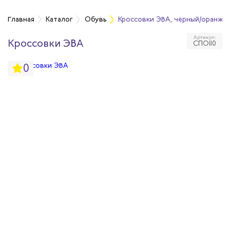
Главная
Каталог
Обувь
Кроссовки ЭВА, чёрный/оранже
Артикул:
Кроссовки ЭВА
СПО110
бувь
0
бувь
вная обувь
йкая обувь
йкая обувь
ры для обуви