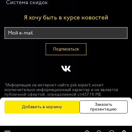
Система скидок
Я хочу быть в курсе новостей
Подписаться
"Информация на интернет-сайте psk.expert носит
исключительно информационный характер и не является
публичной офертой, определяемой ст.437 ГК РФ.
Производитель оставляет за собой право в одностороннем
порядке вносить изменения в состав материалов,
Заказать
Добавить в корзину
используемых в производстве продукции, при условии
презентацию
сохранения функциональных и защитных свойств продукции.
Цвет моделей может незначительно отличаться от
представленного на фотографиях. Использование фото-
материалов сайта без разрешения запрещено. © 2026 ООО