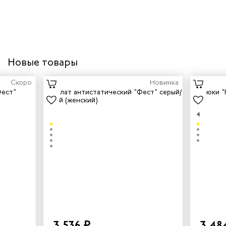
Новые товары
Скоро
Новинка
4
3 536 ₽
3 48