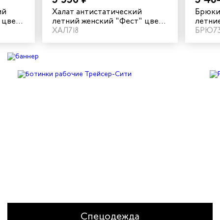
ий
Халат антистатический
Брюки
 цвет
летний женский "Фест" цвет
летни
серый/синий
ХАЛ718
синий
БРЮ7
Спецодежда