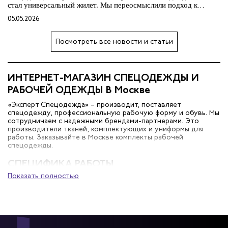
стал универсальный жилет. Мы переосмыслили подход к
комфорту даже в таком простом предмете одежды.
05.05.2026
Посмотреть все новости и статьи
ИНТЕРНЕТ-МАГАЗИН СПЕЦОДЕЖДЫ И
РАБОЧЕЙ ОДЕЖДЫ В Москве
«Эксперт Спецодежда» – производит, поставляет
спецодежду, профессиональную рабочую форму и обувь. Мы
сотрудничаем с надежными брендами-партнерами. Это
производители тканей, комплектующих и униформы для
работы. Заказывайте в Москве комплекты рабочей
спецодежды.
СПЕЦИФИКА РАБОТЫ
Показать полностью
Рабочая одежда – инструмент специалиста, который
находится в нестандартных условиях. Мы осознаем, что
форма работников должна соответствовать стандартами,
нормам и правилам, действующим в России. Поэтому мы
приобретаем, разрабатываем инновационные ткани,
материалы, из которых создаем высококачественные
средства защиты. Мы сохраняем цены на уровне доступных