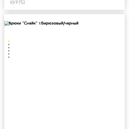
КУР752