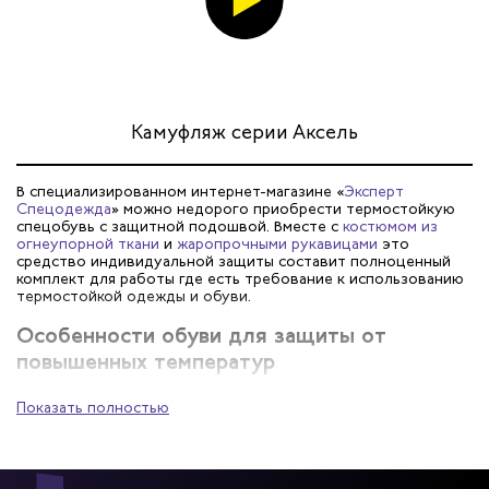
Камуфляж серии Аксель
В специализированном интернет-магазине «
Эксперт
Спецодежда
» можно недорого приобрести термостойкую
спецобувь с защитной подошвой. Вместе с
костюмом из
огнеупорной ткани
и
жаропрочными рукавицами
это
средство индивидуальной защиты составит полноценный
комплект для работы где есть требование к использованию
термостойкой одежды и обуви.
Особенности обуви для защиты от
повышенных температур
Термостойкие ботинки незаменимы в литейных и
Показать полностью
металлообрабатывающих цехах, на судоремонтных
предприятиях, при выполнении сварочных работ. Они
позволяют рабочим без риска для здоровья ,защитить ноги
от летящих искр или брызг расплавленного металла.