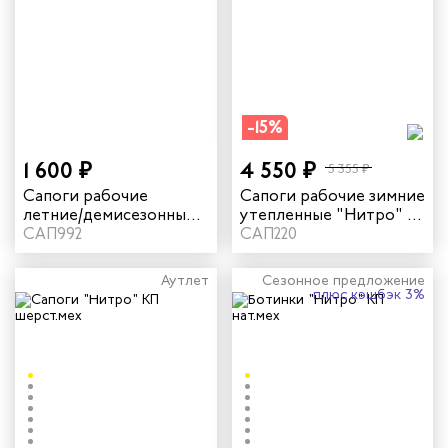
-15%
1 600 ₽
4 550 ₽
5 355 ₽
Сапоги рабочие
Сапоги рабочие зимние
летние/демисезонные
утепленные "Нитро" с
"Трейсер" TR16 с КП/КС
САП992
КП натуральный мех
САП220
цвет черный
цвет черный
Аутлет
Сезонное предложение
плюс кэшбэк 3%