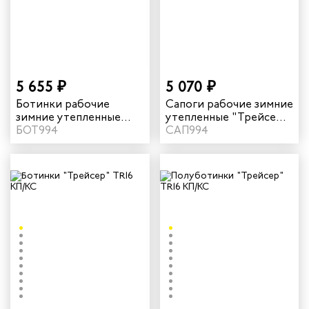
5 655 ₽
5 070 ₽
Ботинки рабочие
Сапоги рабочие зимние
зимние утепленные
утепленные "Трейсер"
"Трейсер" TR16 с КП/КС
БОТ994
TR16 с КП/КС цвет
САП994
цвет черный
черный