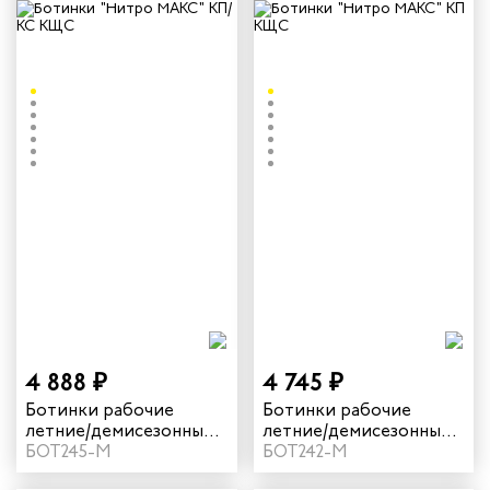
4 888 ₽
4 745 ₽
Ботинки рабочие
Ботинки рабочие
летние/демисезонные
летние/демисезонные
"Нитро МАКС" с КП/КС
БОТ245-М
"Нитро МАКС" с КП
БОТ242-М
КЩС цвет черный
КЩС цвет черный