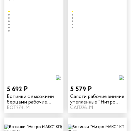
5 692 ₽
5 579 ₽
Ботинки с высокими
Сапоги рабочие зимние
берцами рабочие
утепленные "Нитро
зимние КЩС "Нитро
БОТ274-М
МАКС" с КП КЩС цвет
САП226-М
МАКС" с КП шерстяной
черный
мех цвет черный