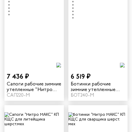
7 436 ₽
6 519 ₽
Сапоги рабочие зимние
Ботинки рабочие
утепленные "Нитро
зимние утепленные
МАКС" с КП КЩС
САП220-М
"Нитро МАКС" с КП
БОТ240-М
натуральный мех цвет
КЩС натуральный мех
черный
цвет черный