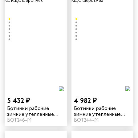
5 432 ₽
4 982 ₽
Ботинки рабочие
Ботинки рабочие
зимние утепленные
зимние утепленные
"Нитро МАКС" с КП/КС
БОТ246-М
"Нитро МАКС" с КП
БОТ244-М
КЩС цвет черный
КЩС цвет черный