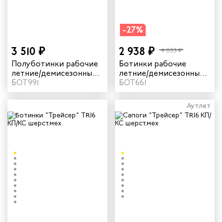
-27%
3 510 ₽
2 938 ₽
4 033 ₽
Полуботинки рабочие
Ботинки рабочие
летние/демисезонные
летние/демисезонные
"Трейсер" BX21 для
БОТ991
"Трейсер" BX21 для
БОТ661
ИТР цвет черный/
ИТР цвет черный/
коричневый
коричневый
Аутлет