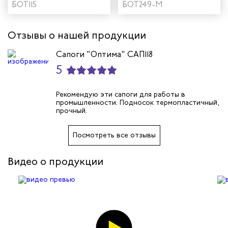
"Асфальтоукладчик"
БОТ115
КЩС "Нитро МАКС" с
БОТ249-М
цвет черный
КП для сварщика цвет
черный
Отзывы о нашей продукции
Сапоги "Оптима" САП118
5
Рекомендую эти сапоги для работы в
промышленности. Подносок термопластичный,
прочный.
Посмотреть все отзывы
Видео о продукции