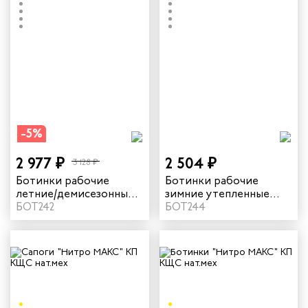
-5%
2 977 ₽
2 504 ₽
3 128 ₽
Ботинки рабочие
Ботинки рабочие
летние/демисезонные
зимние утепленные
"Нитро" с КП цвет
БОТ242
"Нитро" с КП цвет
БОТ244
черный
черный