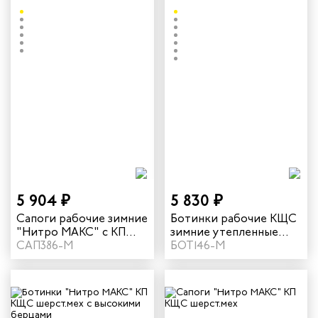
5 904 ₽
5 830 ₽
Сапоги рабочие зимние
Ботинки рабочие КЩС
"Нитро МАКС" с КП
зимние утепленные
КЩС для литейщика
САП386-М
"Нитро МАКС" с КП для
БОТ146-М
цвет черный
сварщика цвет черный