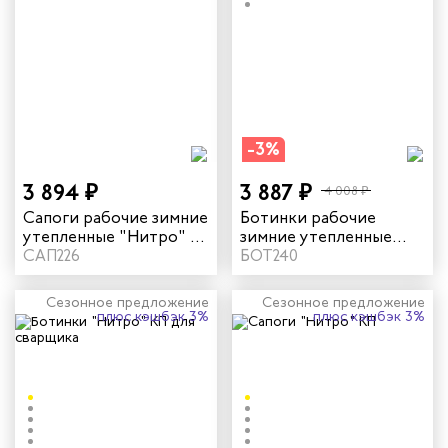
-3%
3 894 ₽
3 887 ₽
4 008 ₽
Сапоги рабочие зимние
Ботинки рабочие
утепленные "Нитро" с
зимние утепленные
КП цвет черный
САП226
"Нитро" с КП
БОТ240
натуральный мех цвет
черный
Сезонное предложение
Сезонное предложение
плюс кэшбэк 3%
плюс кэшбэк 3%