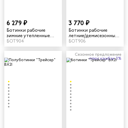
6 279 ₽
3 770 ₽
Ботинки рабочие
Ботинки рабочие
зимние утепленные
летние/демисезонные
"Трейсер" BX21 с КП
БОТ904
"Трейсер" BX21 с КП
БОТ906
цвет черный
цвет черный/
коричневый
Сезонное предложение
плюс кэшбэк 3%