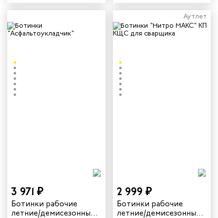
КЩС для литейщика
МАКС" с КП
цвет черный
натуральный мех цвет
Аутлет
черный
3 971 ₽
2 999 ₽
Ботинки рабочие
Ботинки рабочие
летние/демисезонные
летние/демисезонные