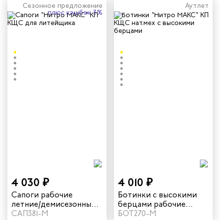
Сезонное предложение
Аутлет
плюс кэшбэк 3%
4 030 ₽
4 010 ₽
Сапоги рабочие
Ботинки с высокими
летние/демисезонные
берцами рабочие
"Нитро МАКС" с КП
САП381-М
зимние КЩС "Нитро
БОТ270-М