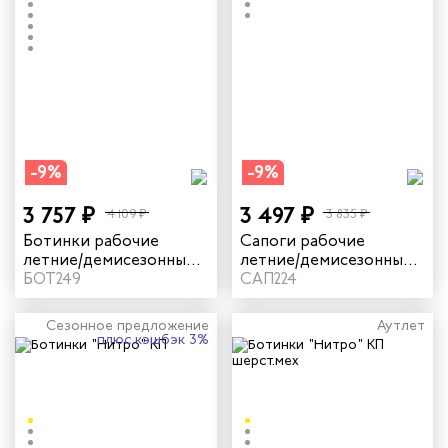
-9%
-9%
3 757 ₽
3 497 ₽
4 109 ₽
3 835 ₽
Ботинки рабочие
Сапоги рабочие
летние/демисезонные
летние/демисезонные
"Нитро" с КП для
БОТ249
"Нитро" с КП цвет
САП224
сварщика цвет черный
черный
Сезонное предложение
Аутлет
плюс кэшбэк 3%