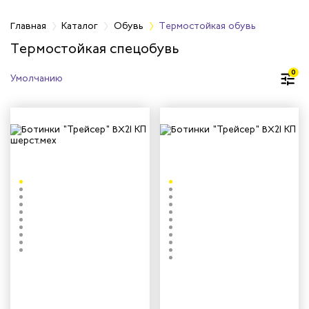
Главная
Каталог
Обувь
Термостойкая обувь
Термостойкая спецобувь
бувь
0
бувь
вная обувь
йкая обувь
йкая обувь
ры для обуви