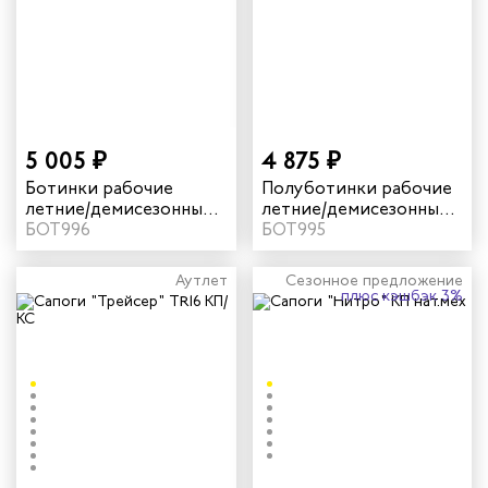
5 005 ₽
4 875 ₽
Ботинки рабочие
Полуботинки рабочие
летние/демисезонные
летние/демисезонные
"Трейсер" TR16 с КП/КС
БОТ996
"Трейсер" TR16 с КП/КС
БОТ995
цвет черный
цвет черный
Аутлет
Сезонное предложение
плюс кэшбэк 3%