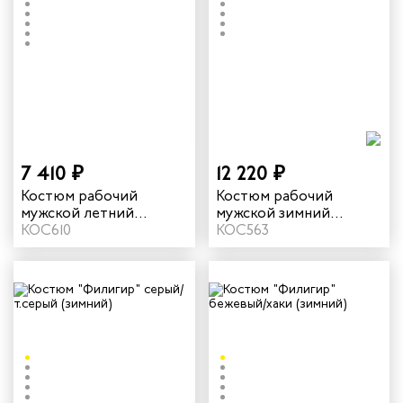
7 410 ₽
12 220 ₽
Костюм рабочий
Костюм рабочий
мужской летний
мужской зимний
"Памир" цвет серый/
КОС610
"Валдай-Норд" 4 и
КОС563
черный/красный
особый климатический
пояс цвет темно-
синий/желтый