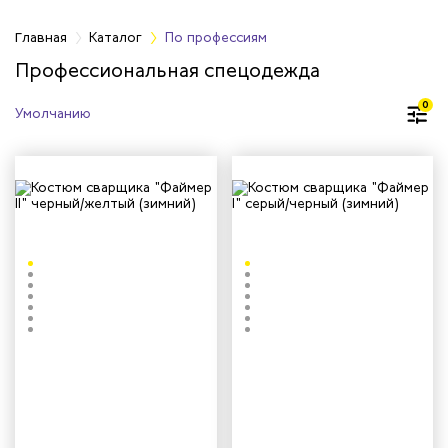
фессиям
Главная
Каталог
По профессиям
Профессиональная спецодежда
арей
0
инистов
ителей
естер
рщиц
сервиса
тажников
триков