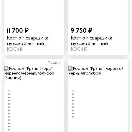
жных работников
авцов
енеров
11 700 ₽
9 750 ₽
Костюм сварщика
Костюм сварщика
мужской летний
мужской летний
рщика
"Файмер 2" цвет
КОС411
"Файмер 1" цвет серый/
КОС410
черный/желтый
черный
и руководителей
Скидка
рой помощи
итеров
ников
оналадчиков