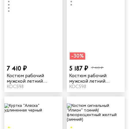
-30%
7 410 ₽
5 187 ₽
7 410 ₽
Костюм рабочий
Костюм рабочий
мужской летний
мужской летний
"Филигир" цвет серый/
КОС598
"Филигир" цвет
КОС598
темно-серый
бежевый/темно-
бежевый