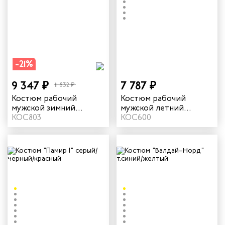
-21%
9 347 ₽
7 787 ₽
11 832 ₽
Костюм рабочий
Костюм рабочий
мужской зимний
мужской летний
"Памир" цвет серый/
КОС803
"Памир" цвет серый/
КОС600
черный/красный
черный/красный