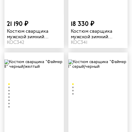
телей
21 190 ₽
18 330 ₽
циантов
Костюм сварщика
Костюм сварщика
мужской зимний
мужской зимний
"Файмер 2" цвет
КОС342
"Файмер 1" цвет серый/
КОС341
ей
черный/желтый
черный
кмахеров
ичных
ря
чиков
ров