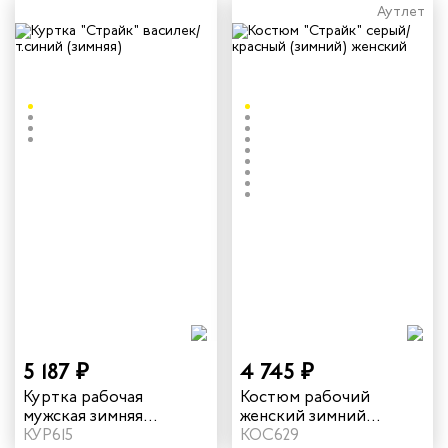
Аутлет
5 187 ₽
4 745 ₽
Куртка рабочая
Костюм рабочий
мужская зимняя
женский зимний
"Страйк" цвет
КУР615
"Страйк" цвет серый/
КОС629