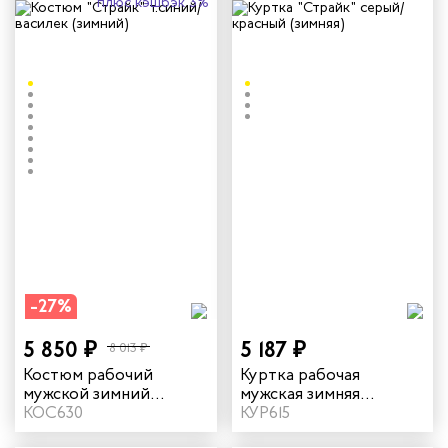
плюс кэшбэк 3%
-27%
5 850 ₽
5 187 ₽
8 013 ₽
Костюм рабочий
Куртка рабочая
мужской зимний
мужская зимняя
"Страйк" цвет темно-
КОС630
"Страйк" цвет серый/
КУР615
синий/василек
красный