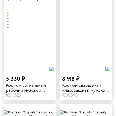
5 330 ₽
8 918 ₽
Костюм сигнальный
Костюм сварщика 1
рабочий мужской
класс защиты мужской
летний "Илион" цвет
КОС623
зимний цвет олива
КОС390
оранжевый/темно-
серый