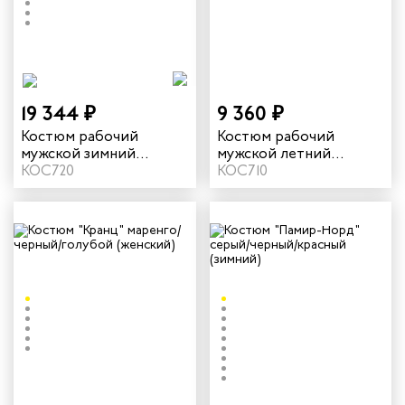
дских работников
иков
19 344 ₽
9 360 ₽
Костюм рабочий
Костюм рабочий
мужской зимний
мужской летний
"Кранц-Норд" 4 и
КОС720
"Кранц" цвет маренго/
КОС710
особый климатический
черный/голубой
пояс цвет маренго/
черный/голубой