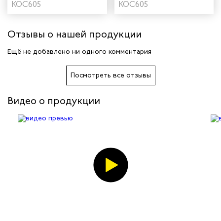
"Страйк" цвет серый/
КОС605
"Страйк" цвет
КОС605
красный
василек/темно-синий
Отзывы о нашей продукции
Ещё не добавлено ни одного комментария
Посмотреть все отзывы
Видео о продукции