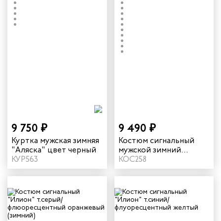
9 750 ₽
9 490 ₽
Куртка мужская зимняя
Костюм сигнальный
"Аляска" цвет черный
мужской зимний
КУР563
"Илион" цвет
КОС258
неоновый/синий