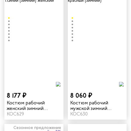
8 177 ₽
8 060 ₽
Костюм рабочий
Костюм рабочий
женский зимний
мужской зимний
"Страйк" цвет
КОС629
"Страйк" цвет серый/
КОС630
василек/темно-синий
красный
Сезонное предложение