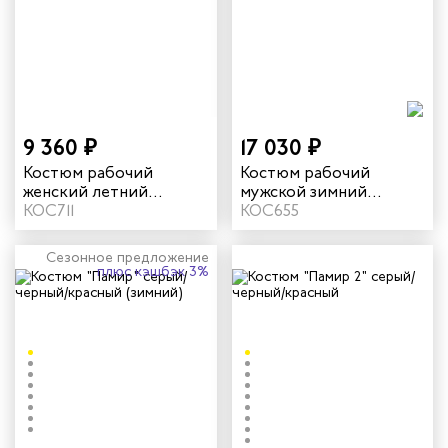
9 360 ₽
17 030 ₽
Костюм рабочий
Костюм рабочий
женский летний
мужской зимний
"Кранц" цвет маренго/
КОС711
"Памир-Норд" 4 и
КОС655
черный/голубой
особый климатический
пояс цвет серый/
Сезонное предложение
черный/красный
плюс кэшбэк 3%