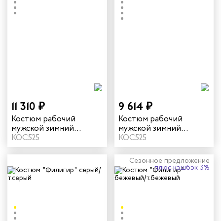
11 310 ₽
9 614 ₽
Костюм рабочий
Костюм рабочий
мужской зимний
мужской зимний
"Филигир" цвет серый/
КОС525
"Филигир" цвет
КОС525
темно-серый
бежевый/хаки
Сезонное предложение
плюс кэшбэк 3%