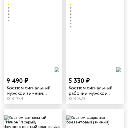
9 490 ₽
5 330 ₽
Костюм сигнальный
Костюм сигнальный
мужской зимний
рабочий мужской
"Илион" цвет графит/
КОС259
летний "Илион" цвет
КОС623
оранжевый
желтый/темно-синий