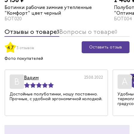
Ботинки рабочие зимние утепленные
Полубот
"Комфорт" цвет черный
"Оптима
БОТ020
БОТ004
Отзывы о товаре
Вопросы о товаре
3
0
Оставить отзыв
4.7
3 отзывов
Фото покупателей
Вадим
25.08.2022
Р
В
А
Достойные полуботинки, ношу постоянно.
Удобные
Прочные, с удобной эргономичной колодкой.
термопл
градусо