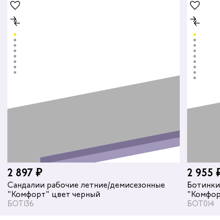
2 897 ₽
2 955 
Сандалии рабочие летние/демисезонные
Ботинки
"Комфорт" цвет черный
"Комфор
БОТ136
БОТ014