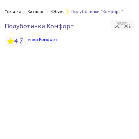
Главная
Каталог
Обувь
Полуботинки "Комфорт"
Артикул:
Полуботинки Комфорт
БОТ002
бувь
4.7
бувь
вная обувь
йкая обувь
йкая обувь
ры для обуви