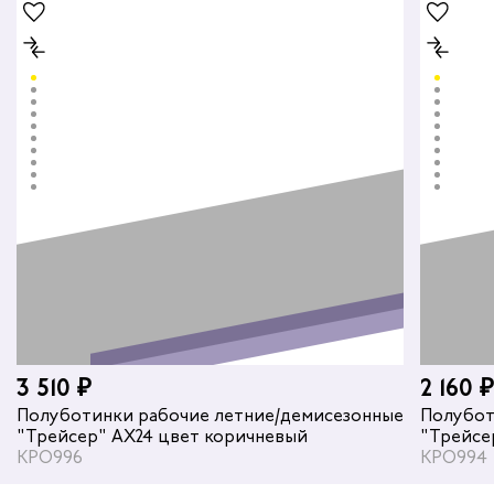
2 160 ₽
исезонные
Полуботинки рабочие летние/демисезонные
"Трейсер" AX19 с КП/КС цвет бежевый/
коричневый
КРО994