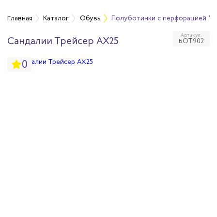
Главная
Каталог
Обувь
Полуботинки с перфорацией "Т
Артикул:
Сандалии Трейсер AX25
БОТ902
бувь
0
бувь
вная обувь
йкая обувь
йкая обувь
ры для обуви