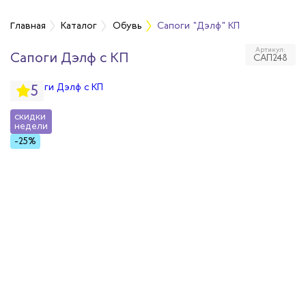
Главная
Каталог
Обувь
Сапоги "Дэлф" КП
Артикул:
Сапоги Дэлф с КП
САП248
бувь
5
бувь
скидки
недели
вная обувь
-25%
йкая обувь
йкая обувь
ры для обуви