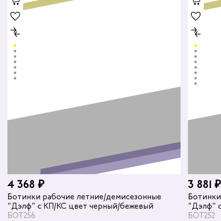
4 368 ₽
3 881 ₽
Ботинки рабочие летние/демисезонные
Ботинки
"Дэлф" с КП/КС цвет черный/бежевый
"Дэлф" 
БОТ256
БОТ252