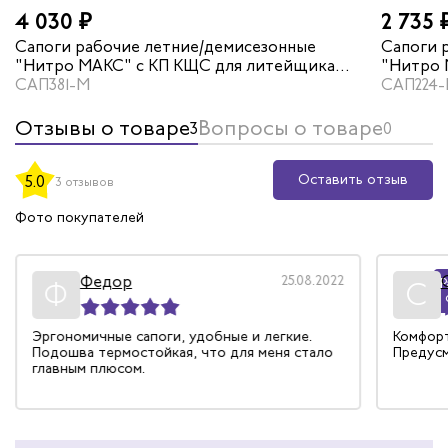
4 030 ₽
2 735 
Сапоги рабочие летние/демисезонные
Сапоги 
"Нитро МАКС" с КП КЩС для литейщика
"Нитро 
цвет черный
САП381-М
САП224
Отзывы о товаре
Вопросы о товаре
3
0
Оставить отзыв
5.0
3 отзывов
Фото покупателей
Федор
25.08.2022
Р
Ф
С
Эргономичные сапоги, удобные и легкие.
Комфорт
Подошва термостойкая, что для меня стало
Предус
главным плюсом.