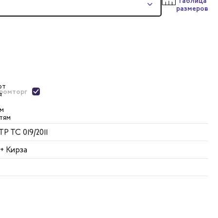
Таблица
размеров
ромторг
ТР ТС 019/2011
+ Кирза