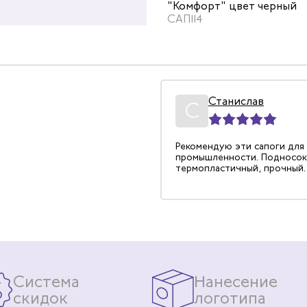
 цвет черный
"Комфорт" цвет черный
САП114
ргей
Станислав
20.05.2022
С
есколько моделей сапог,
Рекомендую эти сапоги для
упаковки. Вот эти
промышленности. Подносок
сь больше остальных.
термопластичный, прочный.
ноские, голенище
е, легко подгоняется по
дка отличная.
Система
Нанесение
скидок
логотипа