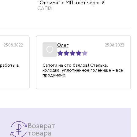
"Оптима" с МП цвет черный
САП121
Олег
25.08.2022
25.08.2022
О
 работы в
Сапоги на сто баллов! Стелька,
колодка, уплотненное голенище – все
продумано.
Возврат
товара