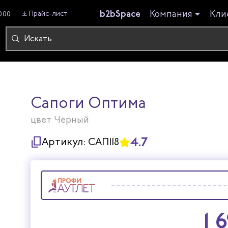
b2bSpace
Компания
Кли
Прайс-лист
0.00
Сапоги Оптима
цвет Черный
4.7
Артикул:
САП118
1 