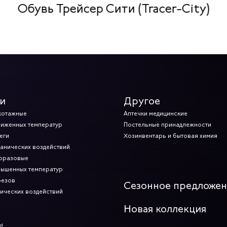
Обувь Трейсер Сити (Tracer-City)
и
Другое
котажные
Аптечки медицинские
ниженных температур
Постельные принадлежности
еги
Хозинвентарь и бытовая химия
ханических воздействий
норазовые
вышенных температур
резов
Сезонное предложе
мических воздействий
Новая коллекция
ы