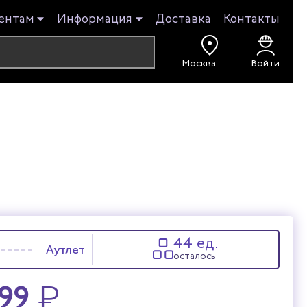
ентам
Информация
Доставка
Контакты
Войти
44 ед.
Аутлет
осталось
699
₽