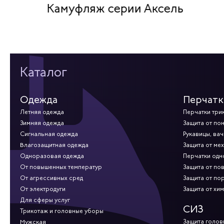
Камуфляж серии Аксель
Каталог
Одежда
Перчатк
Летняя одежда
Перчатки три
Зимняя одежда
Защита от по
Сигнальная одежда
Рукавицы, вач
Влагозащитная одежда
Защита от ме
Одноразовая одежда
Перчатки од
От повышенных температур
Защита от по
От агрессивных сред
Защита от по
От электродуги
Защита от хи
Для сферы услуг
СИЗ
Трикотаж и головные уборы
Защита голов
Мужская