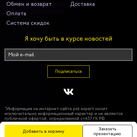
Обмен и возврат
Доставка
Оплата
Система скидок
Я хочу быть в курсе новостей
Подписаться
"Информация на интернет-сайте psk.expert носит
исключительно информационный характер и не является
публичной офертой, определяемой ст.437 ГК РФ.
Производитель оставляет за собой право в одностороннем
порядке вносить изменения в состав материалов,
Заказать
Добавить в корзину
используемых в производстве продукции, при условии
презентацию