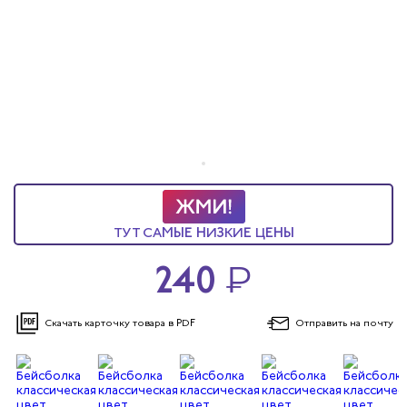
ы услуг
 и головные уборы
ТУТ САМЫЕ НИЗКИЕ ЦЕНЫ
240
₽
Скачать карточку
товара в PDF
Отправить
на почту