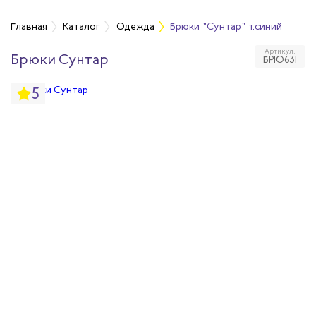
а
Главная
Каталог
Одежда
Брюки "Сунтар" т.синий
Артикул:
Брюки Сунтар
БРЮ631
дежда
5
дежда
ая одежда
итная одежда
вая одежда
шенных температур
сивных сред
родуги