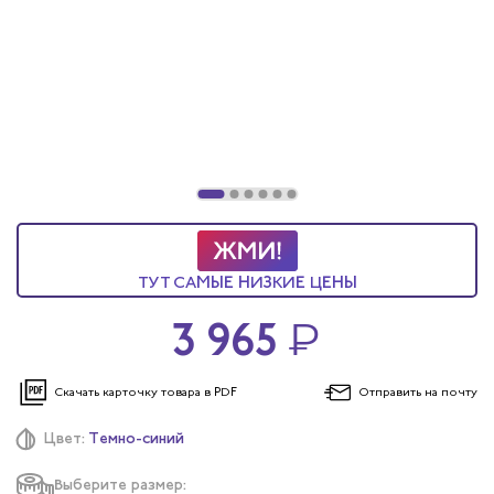
ы услуг
 и головные уборы
ТУТ САМЫЕ НИЗКИЕ ЦЕНЫ
3 965
₽
Скачать карточку
товара в PDF
Отправить
на почту
Цвет:
Темно-синий
Выберите размер: