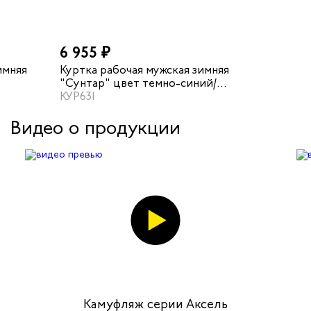
6 955 ₽
имняя
Куртка рабочая мужская зимняя
"Сунтар" цвет темно-синий/
василек
КУР631
Видео о продукции
Камуфляж серии Аксель