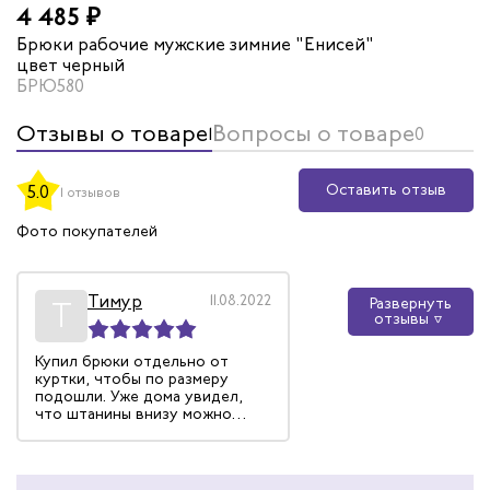
4 485 ₽
Брюки рабочие мужские зимние "Енисей"
цвет черный
БРЮ580
Отзывы о товаре
Вопросы о товаре
1
0
Оставить отзыв
5.0
1 отзывов
Фото покупателей
Тимур
11.08.2022
Развернуть
Т
отзывы
Купил брюки отдельно от
куртки, чтобы по размеру
подошли. Уже дома увидел,
что штанины внизу можно
расширить за счет молнии.
Зачетно придумали. На коленях
какие-то вставки для удобства.