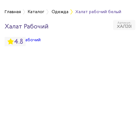
а
Главная
Каталог
Одежда
Халат рабочий белый
Артикул:
Халат Рабочий
ХАЛ201
дежда
4.8
дежда
ая одежда
итная одежда
вая одежда
шенных температур
сивных сред
родуги