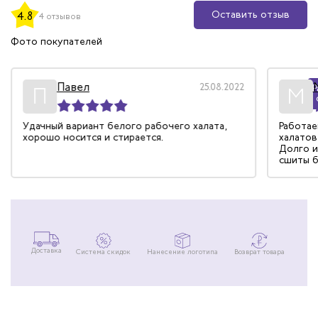
Оставить отзыв
4.8
4 отзывов
Фото покупателей
Павел
25.08.2022
Р
П
М
Удачный вариант белого рабочего халата,
Работае
хорошо носится и стирается.
халатов
Долго и
сшиты б
синтети
такая, 
трястис
работат
Сшиты п
снабжен
благода
чистом.
Доставка
Система скидок
Нанесение логотипа
Возврат товара
довольны