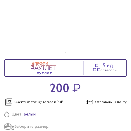
ы услуг
 и головные уборы
5 ед.
осталось
Аутлет
200
₽
Скачать карточку
товара в PDF
Отправить
на почту
Цвет:
Белый
Выберите размер: