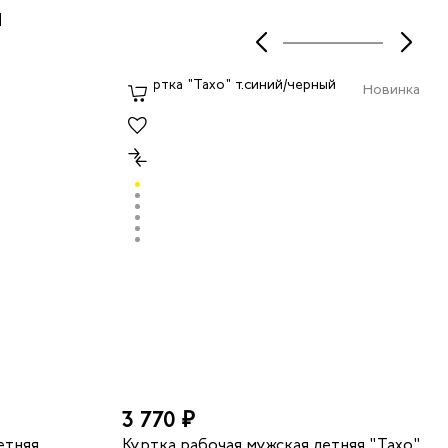
ы
Новинка
3 770 ₽
етняя
Куртка рабочая мужская летняя "Тахо"