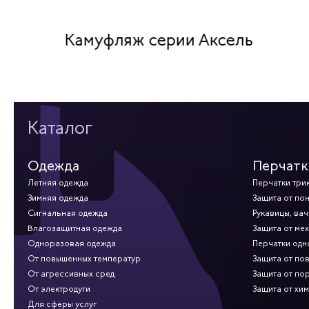
Камуфляж серии Аксель
Каталог
Одежда
Перчатк
Летняя одежда
Перчатки три
Зимняя одежда
Защита от по
Сигнальная одежда
Рукавицы, вач
Влагозащитная одежда
Защита от ме
Одноразовая одежда
Перчатки од
От повышенных температур
Защита от по
От агрессивных сред
Защита от по
От электродуги
Защита от хи
Для сферы услуг