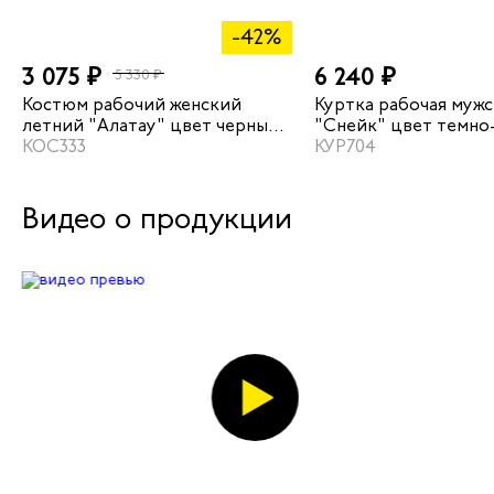
-42%
3 075 ₽
6 240 ₽
5 330 ₽
Костюм рабочий женский
Куртка рабочая мужс
летний "Алатау" цвет черный/
"Снейк" цвет темно
зеленый
КОС333
бирюзовый/черный
КУР704
Видео о продукции