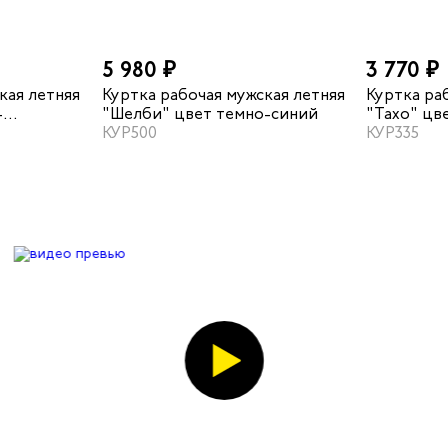
5 980 ₽
3 770 ₽
кая летняя
Куртка рабочая мужская летняя
Куртка ра
-
"Шелби" цвет темно-синий
"Тахо" цв
КУР500
черный
КУР335