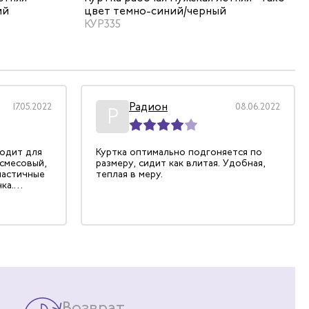
ий
цвет темно-синий/черный
КУР335
Радион
17.05.2022
08.06.2022
Р
ходит для
Куртка оптимально подгоняется по
 смесовый,
размеру, сидит как влитая. Удобная,
ластичные
теплая в меру.
ка.
рязнений
тлично,
ирина
Возврат