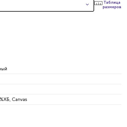
Таблица
размеров
ный
5%ХБ, Canvas