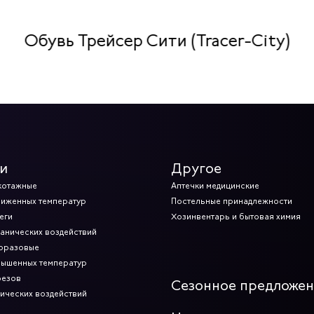
Обувь Трейсер Сити (Tracer-City)
и
Другое
котажные
Аптечки медицинские
ниженных температур
Постельные принадлежности
еги
Хозинвентарь и бытовая химия
ханических воздействий
норазовые
вышенных температур
резов
Сезонное предложе
мических воздействий