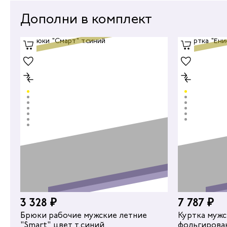
Дополни в комплект
%
3 328 ₽
7 787 ₽
4 160 ₽
Брюки рабочие мужские летние
Куртка мужская зи
"Smart" цвет т.синий
фольгирова
Куртка ра