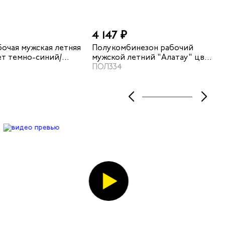
4 147 ₽
бочая мужская летняя
Полукомбинезон рабочий
ет темно-синий/
мужской летний "Алатау" цвет
зеленый/серый
ПОЛ334