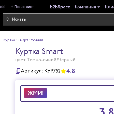
b2bSpace
Компания
Кли
Прайс-лист
0.00
Куртка "Смарт" т.синий
Куртка Smart
цвет Темно-синий/Черный
4.8
Артикул:
КУР752
3 