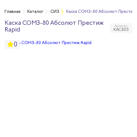
Главная
Каталог
СИЗ
Каска СОМЗ-80 Абсолют Престиж R
Каска СОМЗ-80 Абсолют Престиж
Артикул:
оловы
Rapid
КАС803
0
аз и лица
рганов дыхания
рганов слуха
тных работах
логические СИЗ