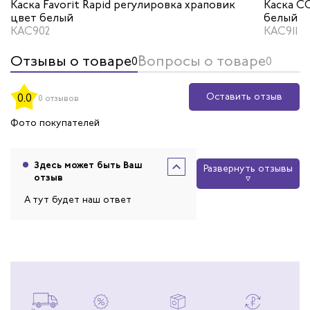
Каска Favorit Rapid регулировка храповик
Каска СО
цвет белый
белый
КАС902
КАС911
Отзывы о товаре
Вопросы о товаре
0
0
Оставить отзыв
0.0
0 отзывов
Фото покупателей
Здесь может быть Ваш
Развернуть отзывы
отзыв
А тут будет наш ответ