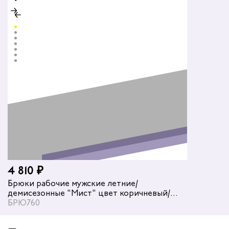
4 810 ₽
Брюки рабочие мужские летние/
демисезонные "Мист" цвет коричневый/
бежевый
БРЮ760