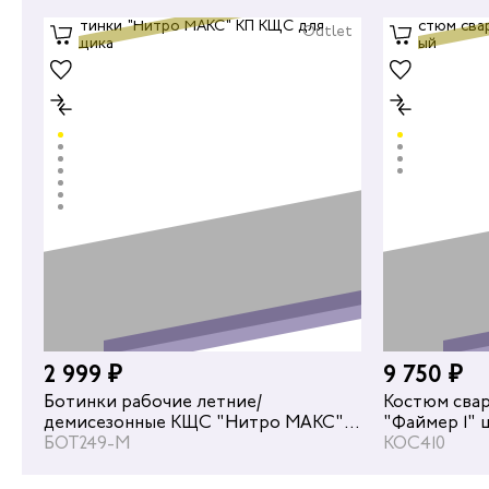
Outlet
2 999 ₽
9 750 ₽
Ботинки рабочие летние/
Костюм сва
демисезонные КЩС "Нитро МАКС" с
"Файмер 1" 
КП для сварщика цвет черный
БОТ249-М
КОС410