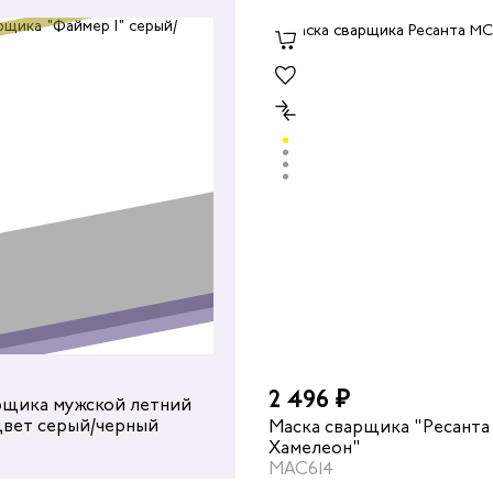
2 496 ₽
рщика мужской летний
цвет серый/черный
Маска сварщика "Ресанта
Хамелеон"
МАС614