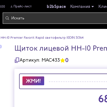
b2bSpace
Компания
Кли
Прайс-лист
0.00
-10 Premier Favorit Rapid светофильтр 10DIN 51364
Щиток лицевой НН-10 Premie
0
Артикул:
МАС433
6