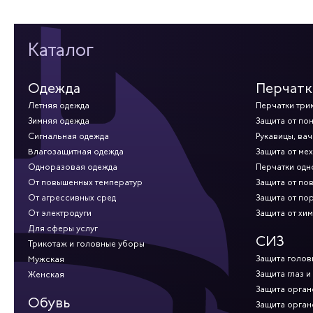
Каталог
Одежда
Перчатк
Летняя одежда
Перчатки три
Зимняя одежда
Защита от по
Сигнальная одежда
Рукавицы, вач
Влагозащитная одежда
Защита от ме
Одноразовая одежда
Перчатки од
От повышенных температур
Защита от по
От агрессивных сред
Защита от по
От электродуги
Защита от хи
Для сферы услуг
СИЗ
Трикотаж и головные уборы
Защита голов
Мужская
Защита глаз и
Женская
Защита орган
Обувь
Защита орган