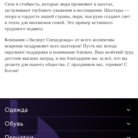
Сила и стойкость, которые люди проявляют в шахтах,
тродуги
заслуживают глубокого уважения и восхищения. Шахтеры —
опора и гордость нашей страны, люди, чьи руки создают свет
ры услуг
и тепло для миллионов семей. Это пример истинного
трудового подвига.
ж и головные
Компания «Эксперт Спецодежда» от всего коллектива
искренне поздравляет всех шахтеров! Пусть вас всегда
окружают поддержка и понимание близких. Ваш нелёгкий труд
достоин высших наград, и мы благодарим вас за всё, что вы
я
делаете для нашего общества. С праздником вас, горняки! С
Богом!
я
Одежда
Обувь
Перчатки