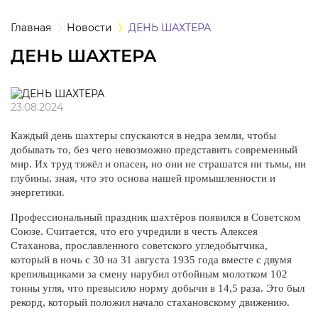
а
Главная
Новости
ДЕНЬ ШАХТЕРА
ДЕНЬ ШАХТЕРА
одежда
одежда
23.08.2024
Каждый день шахтеры спускаются в недра земли, чтобы
ная одежда
добывать то, без чего невозможно представить современный
мир. Их труд тяжёл и опасен, но они не страшатся ни тьмы, ни
щитная одежда
глубины, зная, что это основа нашей промышленности и
энергетики.
овая одежда
Профессиональный праздник шахтёров появился в Советском
Союзе. Считается, что его учредили в честь Алексея
ышенных
Стаханова, прославленного советского угледобытчика,
который в ночь с 30 на 31 августа 1935 года вместе с двумя
тур
крепильщиками за смену нарубил отбойным молотком 102
тонны угля, что превысило норму добычи в 14,5 раза. Это был
ссивных сред
рекорд, который положил начало стахановскому движению.