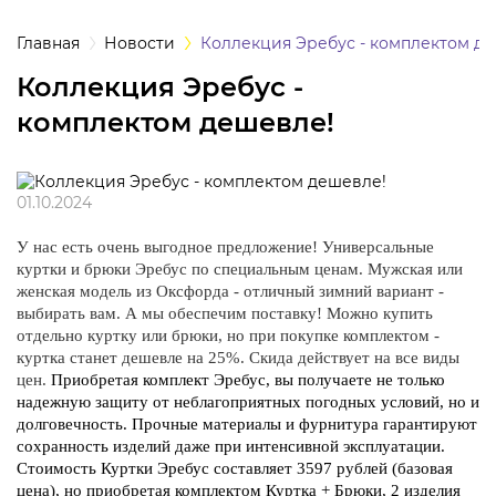
а
Главная
Новости
Коллекция Эребус - комплектом д
Коллекция Эребус -
одежда
комплектом дешевле!
одежда
01.10.2024
ная одежда
У нас есть очень выгодное предложение! Универсальные
куртки и брюки Эребус по специальным ценам. Мужская или
щитная одежда
женская модель из Оксфорда - отличный зимний вариант -
выбирать вам. А мы обеспечим поставку!
Можно купить
овая одежда
отдельно куртку или брюки, но
при покупке комплектом -
куртка станет дешевле на 25%. Скида действует на все виды
цен.
Приобретая комплект Эребус, вы получаете не только
ышенных
надежную защиту от неблагоприятных погодных условий, но и
тур
долговечность.
Прочные материалы и фурнитура гарантируют
сохранность изделий даже при интенсивной эксплуатации.
ссивных сред
Стоимость Куртки Эребус составляет 3597 рублей (базовая
цена), но приобретая комплектом Куртка + Брюки, 2 изделия