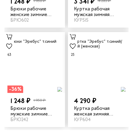
1 248 ₽
3 341 ₽
1 950 ₽
4 283 ₽
Брюки рабочие
Куртка рабочая
женские зимние
мужская зимняя
"Эребус" цвет
БРЮ602
"Эребус" цвет
КУР515
темно-синий
темно-синий/серый
63
25
-36%
1 248 ₽
4 290 ₽
1 950 ₽
Брюки рабочие
Куртка рабочая
мужские зимние
женская зимняя
"Эребус" цвет
БРЮ242
"Эребус" цвет
КУР604
темно-синий
темно-синий/серый