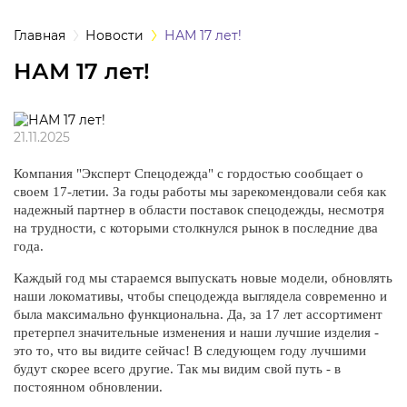
а
Главная
Новости
НАМ 17 лет!
НАМ 17 лет!
одежда
одежда
21.11.2025
Компания "Эксперт Спецодежда" с гордостью сообщает о
ная одежда
своем 17-летии. За годы работы мы зарекомендовали себя как
надежный партнер в области поставок спецодежды, несмотря
щитная одежда
на трудности, с которыми столкнулся рынок в последние два
года.
овая одежда
Каждый год мы стараемся выпускать новые модели, обновлять
наши локомативы, чтобы спецодежда выглядела современно и
ышенных
была максимально функциональна. Да, за 17 лет ассортимент
претерпел значительные изменения и наши лучшие изделия -
тур
это то, что вы видите сейчас! В следующем году лучшими
будут скорее всего другие. Так мы видим свой путь - в
ссивных сред
постоянном обновлении.