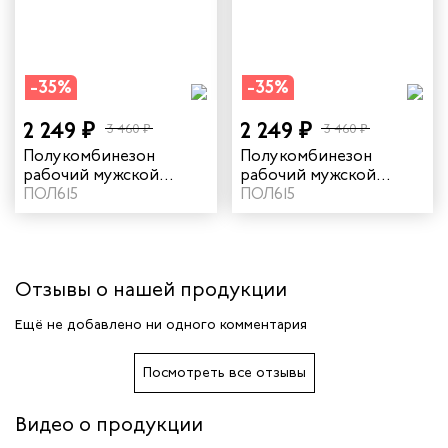
ичных
-35%
-35%
ря
2 249 ₽
2 249 ₽
3 460 ₽
3 460 ₽
чиков
Полукомбинезон
Полукомбинезон
рабочий мужской
рабочий мужской
зимний "Прим" цвет
ПОЛ615
зимний "Прим" цвет
ПОЛ615
ров
серый
темно-синий
жных работников
Отзывы о нашей продукции
авцов
Ещё не добавлено ни одного комментария
енеров
Посмотреть все отзывы
рщика
Видео о продукции