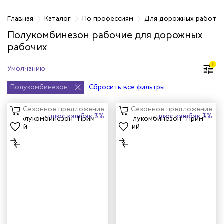
фессиям
Главная
Каталог
По профессиям
Для дорожных работн
Полукомбинезон рабочие для дорожных
рабочих
рщиц
1
сервиса
Полукомбинезон
Сбросить все фильтры
тажников
Сезонное предложение
Сезонное предложение
плюс кэшбэк 3%
плюс кэшбэк 3%
триков
телей
циантов
ей
кмахеров