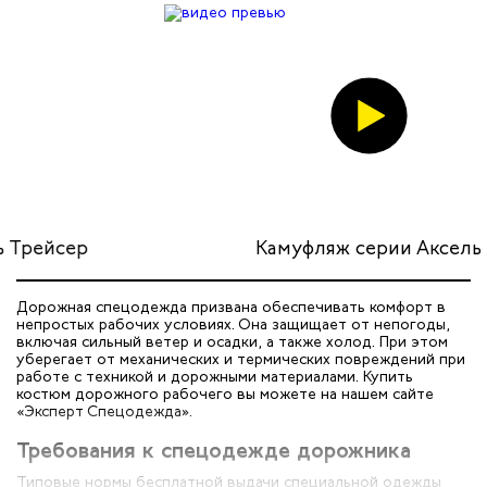
и руководителей
рой помощи
итеров
арей
инистов
Камуфляж серии Аксель
ителей
Дорожная спецодежда призвана обеспечивать комфорт в
естер
непростых рабочих условиях. Она защищает от непогоды,
включая сильный ветер и осадки, а также холод. При этом
уберегает от механических и термических повреждений при
работе с техникой и дорожными материалами. Купить
ников
костюм дорожного рабочего вы можете на нашем сайте
«Эксперт Спецодежда».
оналадчиков
Требования к спецодежде дорожника
Типовые нормы бесплатной выдачи специальной одежды