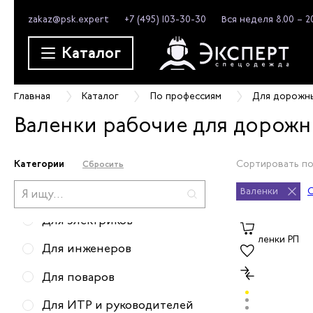
zakaz@psk.expert
+7 (495) 103-30-30
Вся неделя 8.00 – 2
Для официантов
Каталог
Для строителей
Для грузчиков
Главная
Каталог
По профессиям
Для дорожн
Для парикмахеров
Валенки рабочие для дорожн
Для уборщиц
Для дорожных работников
Категории
Сортировать по
Сбросить
Для пекаря
Валенки
С
Для электриков
Для инженеров
Для поваров
Для ИТР и руководителей