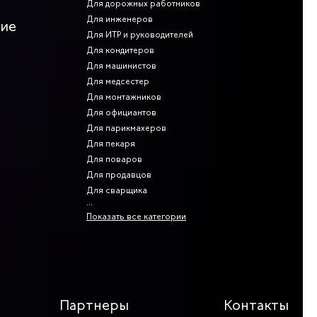
Для дорожных работников
Для инженеров
ние
Для ИТР и руководителей
ь деталей, которые могли бы зацепиться за что-то и
ственных загрязнений, механических воздействий, влаги.
Для кондитеров
Для машинистов
зательно. Отдельно стоит отметить сигнальные плащи,
Для медсестер
а продукция соответствует полностью. Согласно ГОСТу
0мм горизонтально охватывающих торс и руки на том же
Для монтажников
Для официантов
Для парикмахеров
Для пекаря
и и курткой, но также удобны модели с полукомбинезонами.
Для поваров
Для продавцов
Для сварщика
Показать все категории
Партнеры
Контакты