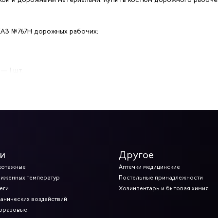
АЗ №767Н дорожных рабочих:
— 1 шт.
ударов) — 1 пара
) — 12 пар
и
Другое
итная от механических воздействий — 1 шт. на 2 года
котажные
Аптечки медицинские
ниженных температур
Постельные принадлежности
окрытием от запотевания — 1 шт.
еги
Хозинвентарь и бытовая химия
ханических воздействий
норазовые