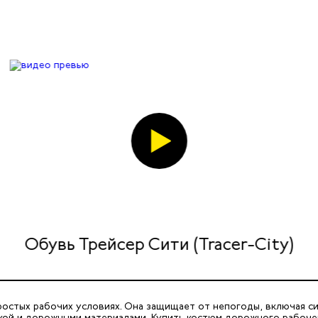
Обувь Трейсер Сити (Tracer-City)
стых рабочих условиях. Она защищает от непогоды, включая сил
икой и дорожными материалами. Купить костюм дорожного рабоче