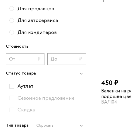
Для продавцов
Для автосервиса
Для кондитеров
Для сварщика
Стоимость
Для водителей
Для машинистов
Статус товара
Для механиков
450 ₽
Аутлет
Валенки на 
Для пусконаладчиков
подошве цве
Сезонное предложение
ВАЛ104
Для складских работников
Скидка
Для техников
Тип товара
Сбросить
Вся рабочая обувь