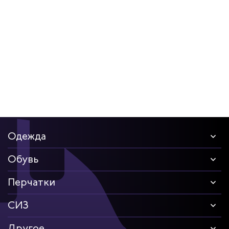
дских работников
иков
Одежда
Обувь
Перчатки
СИЗ
Другое