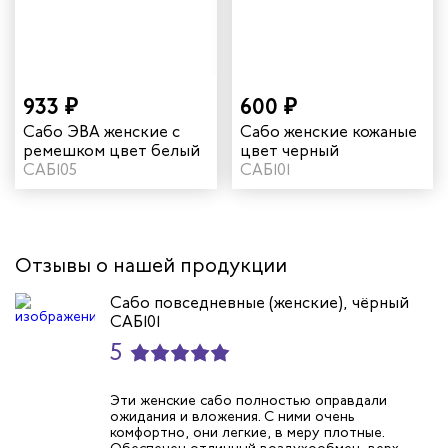
триков
телей
933 ₽
600 ₽
Сабо ЭВА женские с
Сабо женские кожаные
циантов
ремешком цвет белый
цвет черный
САБ105
САБ101
ей
кмахеров
Отзывы о нашей продукции
ичных
Сабо повседневные (женские), чёрный
САБ101
ря
5
чиков
Эти женские сабо полностью оправдали
ожидания и вложения. С ними очень
комфортно, они легкие, в меру плотные.