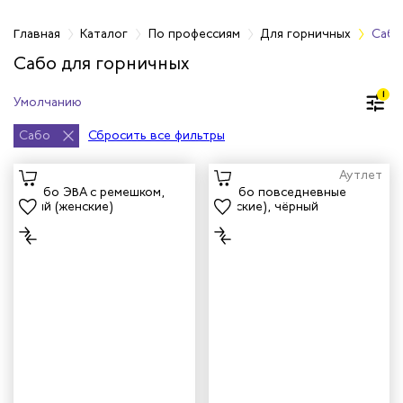
фессиям
Главная
Каталог
По профессиям
Для горничных
Сабо
Сабо для горничных
итеров
1
арей
Сабо
Сбросить все фильтры
инистов
Аутлет
ителей
естер
рщиц
сервиса
тажников