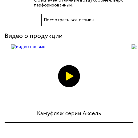
ров
Обеспечен отличный воздухообмен, верх
перфорированный.
жных работников
Посмотреть все отзывы
авцов
Видео о продукции
енеров
рщика
и руководителей
рой помощи
ников
Камуфляж серии Аксель
оналадчиков