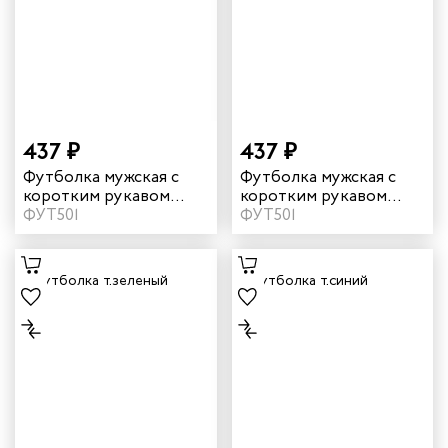
дских работников
иков
437 ₽
437 ₽
Футболка мужская с
Футболка мужская с
коротким рукавом
коротким рукавом
цвет оранжевый
ФУТ501
цвет серый
ФУТ501