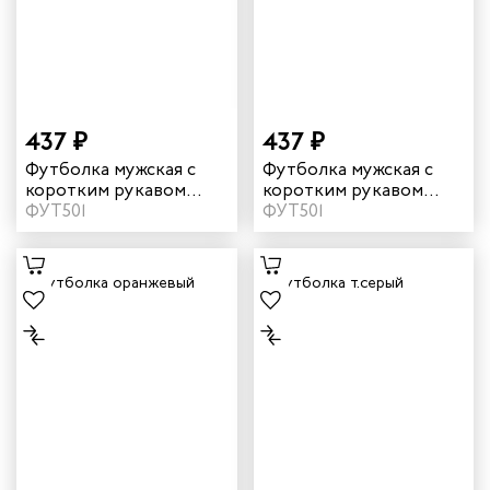
и руководителей
рой помощи
итеров
437 ₽
437 ₽
арей
Футболка мужская с
Футболка мужская с
коротким рукавом
коротким рукавом
цвет желтый
ФУТ501
цвет красный
ФУТ501
инистов
ителей
естер
ников
оналадчиков