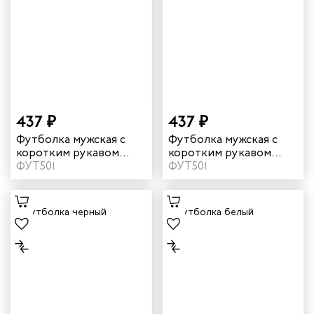
437 ₽
437 ₽
Футболка мужская с
Футболка мужская с
коротким рукавом
коротким рукавом
цвет зеленый
ФУТ501
цвет темно-синий
ФУТ501