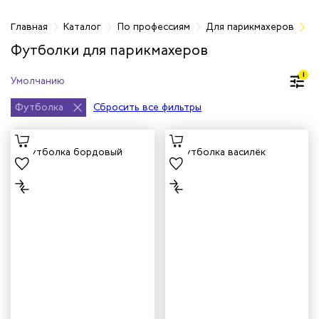
фессиям
Главная
Каталог
По профессиям
Для парикмахеров
Ф
Футболки для парикмахеров
рщиц
1
сервиса
Футболка
Сбросить все фильтры
тажников
триков
телей
циантов
ей
кмахеров