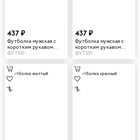
ичных
ря
437 ₽
437 ₽
Футболка мужская с
Футболка мужская с
чиков
коротким рукавом
коротким рукавом
цвет бордовый
ФУТ501
цвет василек
ФУТ501
ров
жных работников
авцов
енеров
рщика