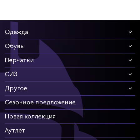
дских работников
иков
Одежда
Обувь
Перчатки
СИЗ
Другое
Сезонное предложение
Новая коллекция
Аутлет