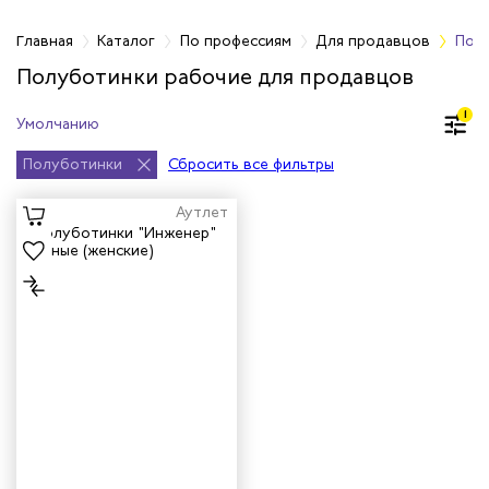
фессиям
Главная
Каталог
По профессиям
Для продавцов
Пол
Полуботинки рабочие для продавцов
ров
1
жных работников
Полуботинки
Сбросить все фильтры
авцов
Аутлет
енеров
рщика
и руководителей
рой помощи
итеров