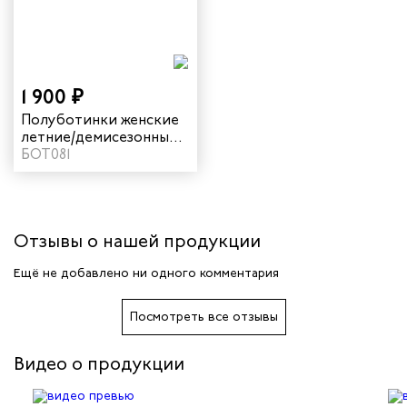
арей
инистов
1 900 ₽
Полуботинки женские
ителей
летние/демисезонные
"Инженер" цвет
БОТ081
черный
естер
рщиц
Отзывы о нашей продукции
сервиса
Ещё не добавлено ни одного комментария
тажников
Посмотреть все отзывы
триков
Видео о продукции