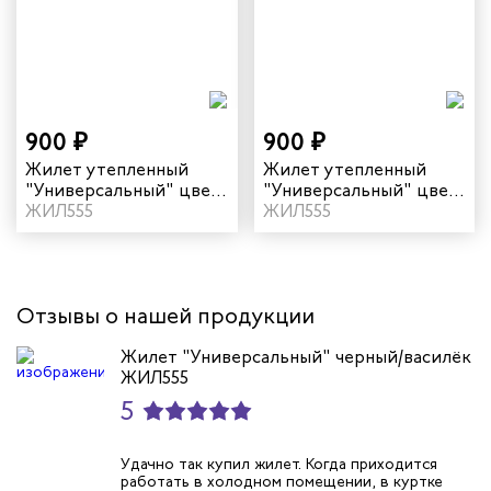
естер
рщиц
сервиса
900 ₽
900 ₽
тажников
Жилет утепленный
Жилет утепленный
"Универсальный" цвет
"Универсальный" цвет
черный/василек
ЖИЛ555
серый/неоновый
ЖИЛ555
триков
телей
Отзывы о нашей продукции
циантов
Жилет "Универсальный" черный/василёк
ЖИЛ555
ников
5
оналадчиков
Удачно так купил жилет. Когда приходится
работать в холодном помещении, в куртке