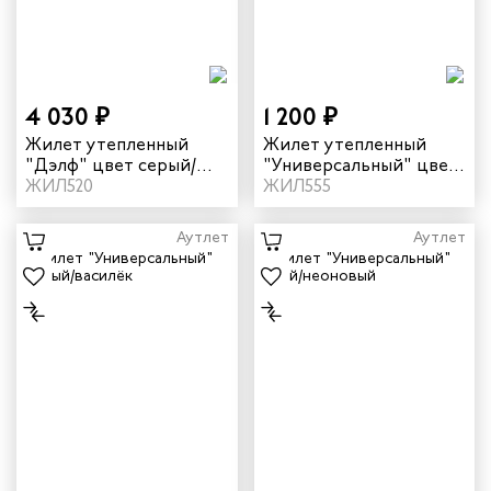
енеров
рщика
4 030 ₽
1 200 ₽
Жилет утепленный
Жилет утепленный
и руководителей
"Дэлф" цвет серый/
"Универсальный" цвет
черный
ЖИЛ520
темно-синий/серый
ЖИЛ555
рой помощи
Аутлет
Аутлет
итеров
арей
инистов
ителей