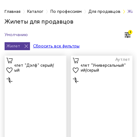
фессиям
Главная
Каталог
По профессиям
Для продавцов
Жил
Жилеты для продавцов
ей
1
кмахеров
Жилет
Сбросить все фильтры
ичных
Аутлет
ря
чиков
ров
жных работников
авцов