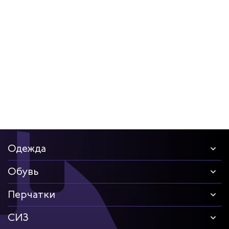
дских работников
иков
Одежда
Обувь
Перчатки
СИЗ