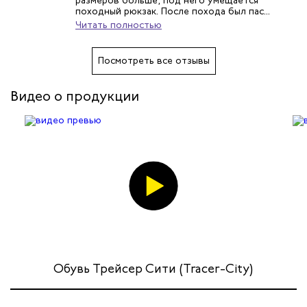
рщиц
размеров больше, под него умещается
походный рюкзак. После похода был пас...
Читать полностью
сервиса
Посмотреть все отзывы
тажников
Видео о продукции
триков
телей
циантов
ей
ников
Обувь Трейсер Сити (Tracer-City)
оналадчиков