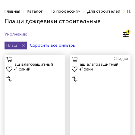
фессиям
Главная
Каталог
По профессиям
Для строителей
Пла
Плащи дождевики строительные
кмахеров
1
ичных
Плащ
Сбросить все фильтры
ря
Скидка
чиков
ров
жных работников
авцов
енеров