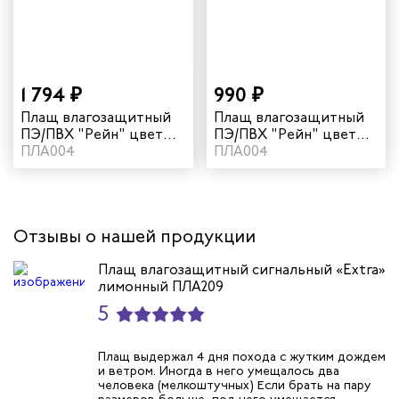
рщика
и руководителей
1 794 ₽
990 ₽
Плащ влагозащитный
Плащ влагозащитный
рой помощи
ПЭ/ПВХ "Рейн" цвет
ПЭ/ПВХ "Рейн" цвет
синий
ПЛА004
хаки
ПЛА004
итеров
арей
Отзывы о нашей продукции
инистов
Плащ влагозащитный сигнальный «Extra»
лимонный ПЛА209
ителей
5
естер
Плащ выдержал 4 дня похода с жутким дождем
и ветром. Иногда в него умещалось два
человека (мелкоштучных) Если брать на пару