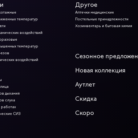
и
Другое
котажные
Аптечки медицинские
ниженных температур
Постельные принадлежности
еги
Хозинвентарь и бытовая химия
ханических воздействий
норазовые
вышенных температур
резов
Сезонное предложе
мических воздействий
Новая коллекция
ы
Аутлет
 лица
ов дыхания
Скидка
ов слуха
 работах
Скоро
ческие СИЗ