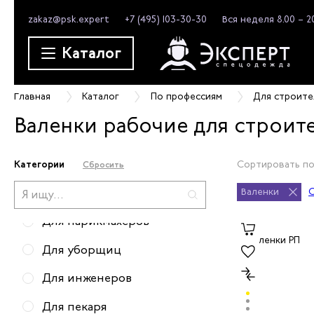
zakaz@psk.expert
+7 (495) 103-30-30
Вся неделя 8.00 – 2
Для горничных
Каталог
Для монтажников
Для слесарей
Главная
Каталог
По профессиям
Для строите
Для грузчиков
Валенки рабочие для строит
Для официантов
Для строителей
Категории
Сортировать по
Сбросить
Для дорожных работников
Валенки
С
Для парикмахеров
Для уборщиц
Для инженеров
Для пекаря