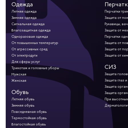
Одежда
Перчатк
Летняя одежда
Перчатки три
Зимняя одежда
Защита от по
Сигнальная одежда
Рукавицы, вач
Влагозащитная одежда
Защита от ме
Одноразовая одежда
Перчатки од
От повышенных температур
Защита от по
От агрессивных сред
Защита от по
От электродуги
Защита от хи
Для сферы услуг
СИЗ
Трикотаж и головные уборы
Защита голов
Мужская
Защита глаз и
Женская
Защита орган
Обувь
Защита орган
Летняя обувь
При высотных
Зимняя обувь
Дерматологи
Повседневная обувь
Термостойкая обувь
Влагостойкая обувь