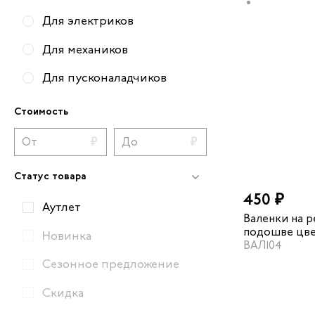
Для электриков
Для механиков
Для пусконаладчиков
Для складских работников
Стоимость
Для техников
Вся рабочая обувь
Статус товара
450 ₽
Аутлет
Валенки на 
подошве цве
Новинка
ВАЛ104
Сезонное предложение
Скидка