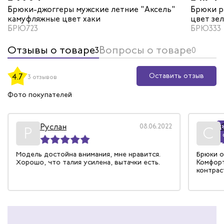
Брюки-джоггеры мужские летние "Аксель"
Брюки р
камуфляжные цвет хаки
цвет зе
БРЮ723
БРЮ333
Отзывы о товаре
Вопросы о товаре
3
0
Оставить отзыв
4.7
3 отзывов
Фото покупателей
Руслан
08.06.2022
Р
Р
С
Модель достойна внимания, мне нравится.
Брюки о
Хорошо, что талия усилена, вытачки есть.
Комфорт
контрас