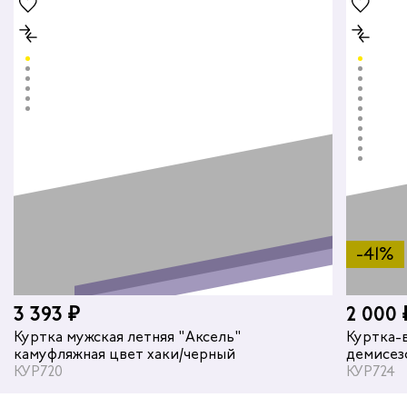
-41%
3 393 ₽
2 000 
Куртка мужская летняя "Аксель"
Куртка-
камуфляжная цвет хаки/черный
демисез
КУР720
двухсто
КУР724