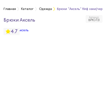
а
Главная
Каталог
Одежда
Брюки "Аксель" Кмф хаки/черн
Артикул:
Брюки Аксель
БРЮ721
дежда
4.7
дежда
ая одежда
итная одежда
вая одежда
шенных температур
сивных сред
родуги