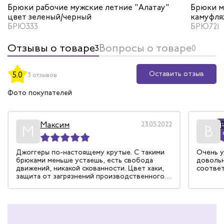
Брюки рабочие мужские летние "Алатау"
Брюки м
цвет зеленый/черный
камуфля
БРЮ333
БРЮ721
Отзывы о товаре
Вопросы о товаре
3
0
Оставить отзыв
5.0
3 отзывов
Фото покупателей
Максим
23.05.2022
Р
М
В
Джоггеры по-настоящему крутые. С такими
Очень у
брюками меньше устаешь, есть свобода
довольн
движений, никакой скованности. Цвет хаки,
соответ
защита от загрязнений производственного
характера тоже достойная.