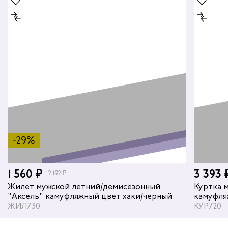
-29%
1 560 ₽
3 393 
2 192 ₽
Жилет мужской летний/демисезонный
Куртка м
"Аксель" камуфляжный цвет хаки/черный
камуфля
ЖИЛ730
КУР720