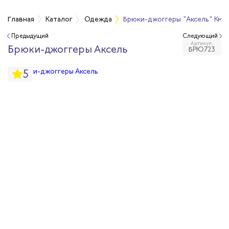
а
Главная
Каталог
Одежда
Брюки-джоггеры "Аксель" Кмф 
Предыдущий
Следующий
Артикул:
дежда
Брюки-джоггеры Аксель
БРЮ723
5
дежда
ая одежда
итная одежда
вая одежда
шенных температур
сивных сред
родуги