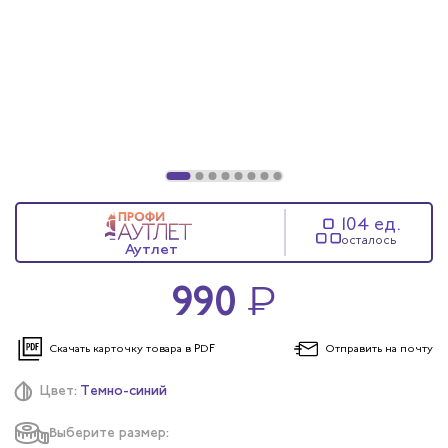
ы услуг
 и головные уборы
104 ед.
осталось
Аутлет
990
₽
Скачать карточку
товара в PDF
Отправить
на почту
Цвет:
Темно-синий
Выберите размер: