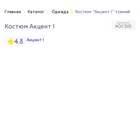
а
Главная
Каталог
Одежда
Костюм "Акцент 1" т.синий
Артикул:
Костюм Акцент 1
КОС305
дежда
4.8
дежда
ая одежда
итная одежда
вая одежда
шенных температур
сивных сред
родуги