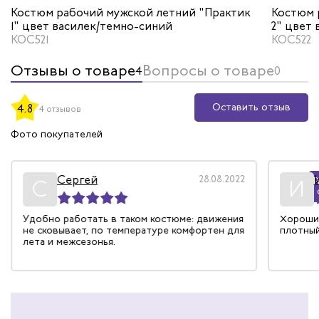
Костюм рабочий мужской летний "Практик
Костюм 
1" цвет василек/темно-синий
2" цвет
КОС521
КОС522
Отзывы о товаре
Вопросы о товаре
4
0
Оставить отзыв
4.8
4 отзывов
Фото покупателей
Сергей
28.08.2022
Р
С
И
Удобно работать в таком костюме: движения
Хороший
не сковывает, по температуре комфортен для
плотный
лета и межсезонья.