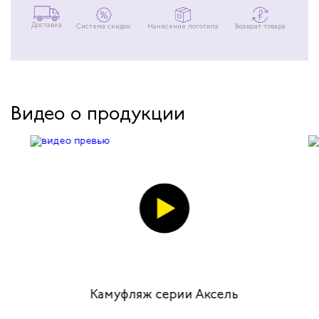
вопросу, учитывая условия труда на
предприятии. Сейчас все сотрудники нашего
предприятия носят костюм "Страйк-1".
Доставка
Система скидок
Нанесение логотипа
Возврат товара
Отзывы все положительные: цветовая гамма,
используемая ткань - позволяют комфортно
работать весь день. Мы также здесь
заказываем нанесение логотипа на
спецодежду. После многократных стирок
логотип не стирается и не меняет цветность.
Рекомендую всем данную компанию.
Видео о продукции
Камуфляж серии Аксель