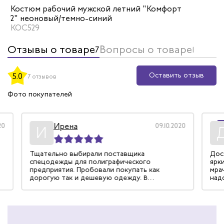
Костюм рабочий мужской летний "Комфорт
2" неоновый/темно-синий
КОС529
Отзывы о товаре
Вопросы о товаре
7
1
Оставить отзыв
5.0
7 отзывов
Фото покупателей
Ирена
09.10.2020
Р
И
Д
Тщательно выбирали поставщика
Достойн
спецодежды для полиграфического
яркий, 
предприятия. Пробовали покупать как
мрачные
дорогую так и дешевую одежду. В
надоели
результате обратились в компанию Эксперт
хотя ра
Спецодежда за помощью в выборе
были пр
оптимального варианта - качество/цена.
Материа
Менеджер компании - Силантьева Ирина
очень профессионально подошла к этому