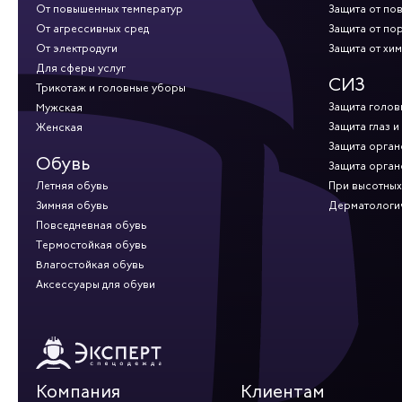
От повышенных температур
Защита от по
От агрессивных сред
Защита от по
От электродуги
Защита от хи
Для сферы услуг
СИЗ
Трикотаж и головные уборы
Защита голов
Мужская
Защита глаз и
Женская
Защита орган
Обувь
Защита орган
Летняя обувь
При высотных
Зимняя обувь
Дерматологи
Повседневная обувь
Термостойкая обувь
Влагостойкая обувь
Аксессуары для обуви
Компания
Клиентам