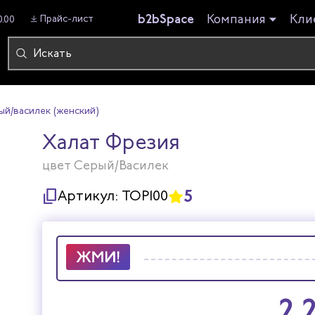
b2bSpace
Компания
Кли
Прайс-лист
0.00
ый/василек (женский)
Халат Фрезия
цвет Серый/Василек
5
Артикул:
ТОР100
2 