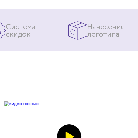
Система
Нанесение
скидок
логотипа