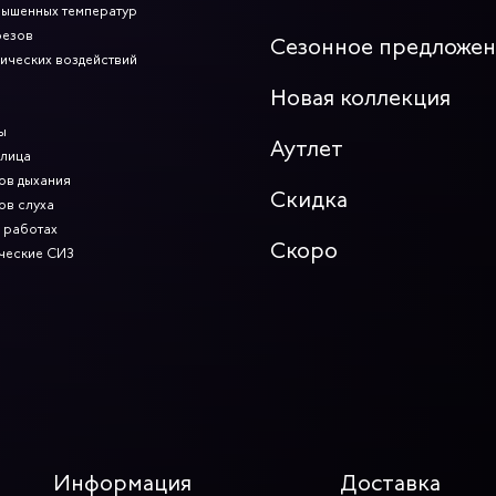
вышенных температур
резов
Сезонное предложе
мических воздействий
Новая коллекция
ы
Аутлет
 лица
ов дыхания
Скидка
ов слуха
 работах
Скоро
ческие СИЗ
Информация
Доставка