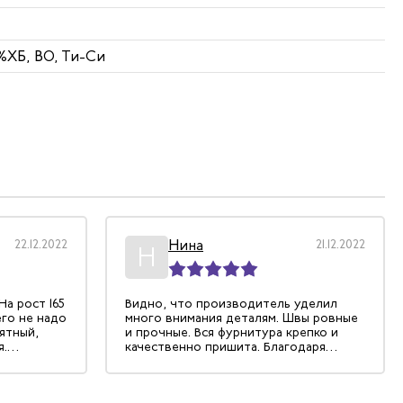
5%ХБ, ВО, Ти-Си
Нина
22.12.2022
21.12.2022
Н
На рост 165
Видно, что производитель уделил
его не надо
много внимания деталям. Швы ровные
ятный,
и прочные. Вся фурнитура крепко и
я.
качественно пришита. Благодаря
укавах -
широкому крою, смогла подобрать
рь главное
себе оптимальный халат, который
достаточно закрывает и руки, и ноги.