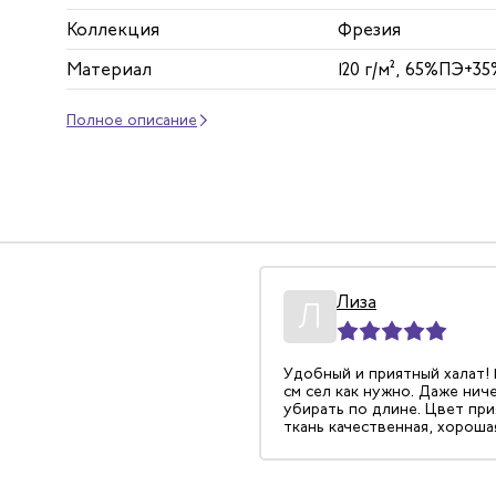
Коллекция
Фрезия
Материал
120 г/м², 65%ПЭ+3
Полное описание
Лиза
Л
Удобный и приятный халат! 
см сел как нужно. Даже нич
убирать по длине. Цвет при
ткань качественная, хороша
Фиксирующие застежки на р
дополнительный плюс. Тепе
- чтоб носился долго.