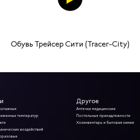
Обувь Трейсер Сити (Tracer-City)
и
Другое
котажные
Аптечки медицинские
ниженных температур
Постельные принадлежности
еги
Хозинвентарь и бытовая химия
ханических воздействий
норазовые