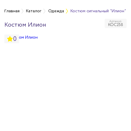
а
Главная
Каталог
Одежда
Костюм сигнальный "Илион" т
Артикул:
Костюм Илион
КОС258
дежда
0
дежда
ая одежда
итная одежда
вая одежда
шенных температур
сивных сред
родуги