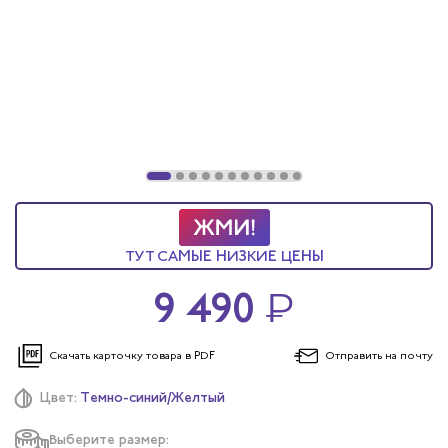
ы услуг
 и головные уборы
ТУТ САМЫЕ НИЗКИЕ ЦЕНЫ
9 490
₽
Скачать карточку
товара в PDF
Отправить
на почту
Цвет:
Темно-синий/Желтый
Выберите размер: