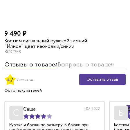
9 490 ₽
Костюм сигнальный мужской зимний
"Илион" цвет неоновый/синий
КОС258
Отзывы о товаре
Вопросы о товаре
3
0
Оставить отзыв
4.7
3 отзывов
Фото покупателей
Саша
11.08.2022
Р
С
В
Куртка и брюки по размеру. В брюки при
Костюм 
необходимости можно вставить ремень.
безопас