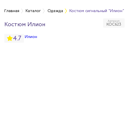
а
Главная
Каталог
Одежда
Костюм сигнальный "Илион" т
Артикул:
Костюм Илион
КОС623
дежда
4.7
дежда
ая одежда
итная одежда
вая одежда
шенных температур
сивных сред
родуги