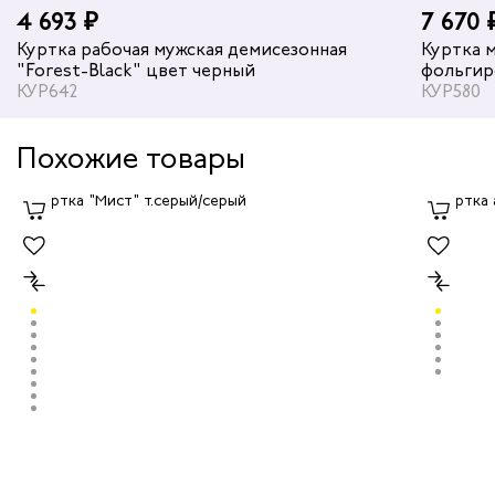
4 693 ₽
7 670 
Куртка рабочая мужская демисезонная
Куртка мужс
"Forest-Black" цвет черный
фольгир
КУР642
черный
КУР580
Похожие товары