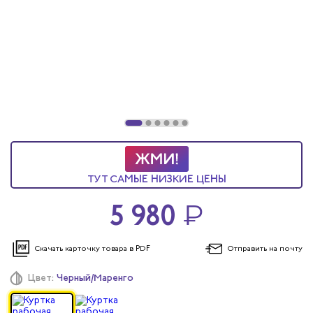
ы услуг
 и головные уборы
ТУТ САМЫЕ НИЗКИЕ ЦЕНЫ
5 980
₽
Скачать карточку
товара в PDF
Отправить
на почту
Цвет:
Черный/Маренго