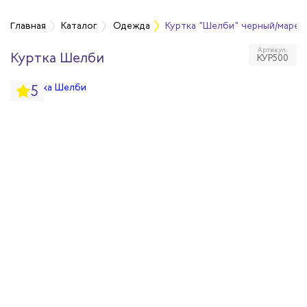
а
Главная
Каталог
Одежда
Куртка "Шелби" черный/марен
Артикул:
Куртка Шелби
КУР500
дежда
5
дежда
ая одежда
итная одежда
вая одежда
шенных температур
сивных сред
родуги