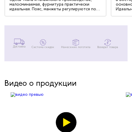
малосминаемая, фурнитура практически
основно
идеальная. Пояс, манжеты регулируются по
Идеальн
размеру, вентиляция тоже предусмотрена.
сочетан
Доставка
Система скидок
Нанесение логотипа
Возврат товара
Видео о продукции