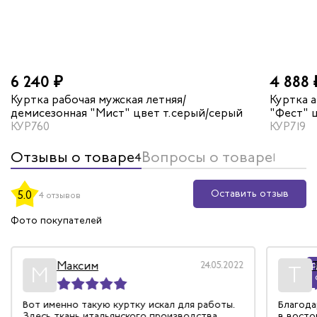
6 240 ₽
4 888 
Куртка рабочая мужская летняя/
Куртка 
демисезонная "Мист" цвет т.серый/серый
"Фест" 
КУР760
КУР719
Отзывы о товаре
Вопросы о товаре
4
1
Оставить отзыв
5.0
4 отзывов
Фото покупателей
Максим
24.05.2022
Р
М
Т
Вот именно такую куртку искал для работы.
Благодарим за модель Шелби
Здесь ткань итальянского производства,
в восто