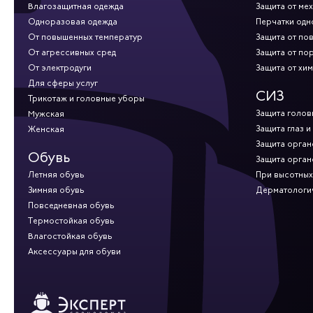
Влагозащитная одежда
Защита от ме
Одноразовая одежда
Перчатки од
От повышенных температур
Защита от по
От агрессивных сред
Защита от по
От электродуги
Защита от хи
Для сферы услуг
СИЗ
Трикотаж и головные уборы
Защита голов
Мужская
Защита глаз и
Женская
Защита орган
Обувь
Защита орган
Летняя обувь
При высотных
Зимняя обувь
Дерматологи
Повседневная обувь
Термостойкая обувь
Влагостойкая обувь
Аксессуары для обуви