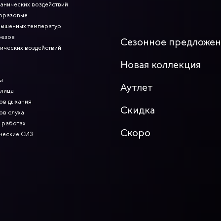
ханических воздействий
норазовые
вышенных температур
резов
Сезонное предложе
мических воздействий
Новая коллекция
ы
Аутлет
 лица
ов дыхания
Скидка
ов слуха
 работах
Скоро
ческие СИЗ