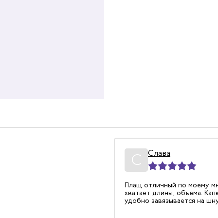
тр
Слава
11.08.2022
С
ункциональный плащ.
Плащ отличный по моему м
жающие полоски
хватает длины, объема. Ка
из прочного материала.
удобно завязывается на шн
ропитанная особым составом
Вода скатывается с нее.