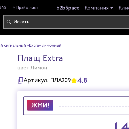
b2bSpace
Компания
Кли
Прайс-лист
0.00
й сигнальный «Extra» лимонный
Плащ Extra
цвет Лимон
4.8
Артикул:
ПЛА209
1 