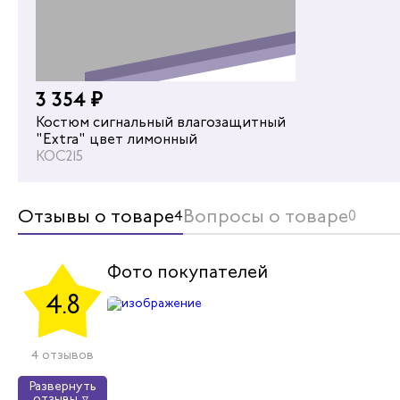
3 354 ₽
Костюм сигнальный влагозащитный
"Extra" цвет лимонный
КОС215
Отзывы о товаре
Вопросы о товаре
4
0
Фото покупателей
Пе
П
4.8
Яркий и ф
Светоотра
4 отзывов
выполнены 
Ткань – п
Развернуть
плащевка. 
отзывы