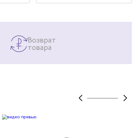
походный рюкзак. После похода был
пастиран в машинке на среднем
режиме и ничего с ним не случилось.
Бонус - останавливаясь на трассе
будете вызывать благоговейный
трепет всех проезжающих мимо
водителей.
Возврат
товара