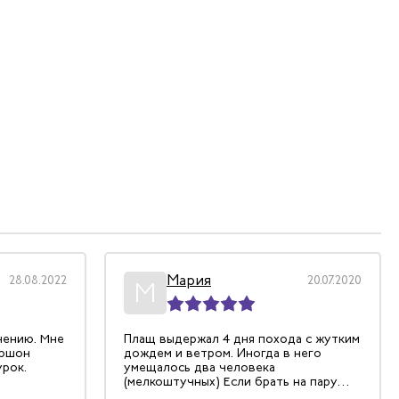
Мария
28.08.2022
20.07.2020
М
нению. Мне
Плащ выдержал 4 дня похода с жутким
пюшон
дождем и ветром. Иногда в него
урок.
умещалось два человека
(мелкоштучных) Если брать на пару
размеров больше, под него умещается