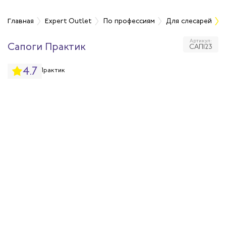
а
Главная
Expert Outlet
По профессиям
Для слесарей
Артикул:
Сапоги Практик
САП123
одежда
4.7
одежда
ная одежда
щитная одежда
овая одежда
ышенных
тур
ссивных сред