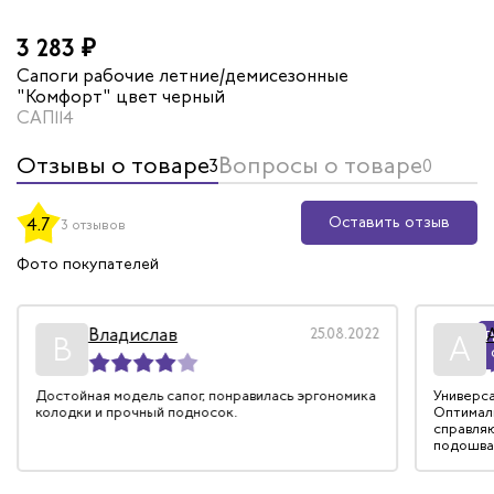
3 283 ₽
Сапоги рабочие летние/демисезонные
"Комфорт" цвет черный
САП114
Отзывы о товаре
Вопросы о товаре
3
0
Оставить отзыв
4.7
3 отзывов
Фото покупателей
Владислав
25.08.2022
Р
В
А
Достойная модель сапог, понравилась эргономика
Универса
колодки и прочный подносок.
Оптималь
справляю
подошва 