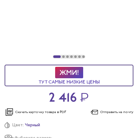
тродуги
ры услуг
ж и головные
я
я
ТУТ САМЫЕ НИЗКИЕ ЦЕНЫ
2 416
₽
Скачать карточку
товара в PDF
Отправить
на почту
Цвет:
Черный
Выберите размер: