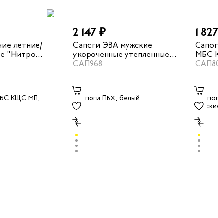
2 147 ₽
1 82
чие летние/
Сапоги ЭВА мужские
Сапог
е "Нитро
укороченные утепленные
МБС К
КЩС цвет
цвет черный
САП968
САП8