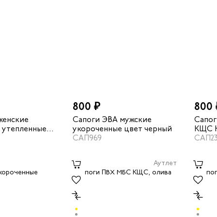
800 ₽
800 
женские
Сапоги ЭВА мужские
Сапог
 утепленные
укороченные цвет черный
КЩС К
вый
САП969
САП2
Аутлет