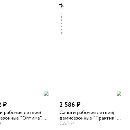
2 ₽
2 586 ₽
и рабочие летние/
Сапоги рабочие летние/
езонные "Оптима" с
демисезонные "Практик" с
ет черный
9
МП цвет черный
САП124