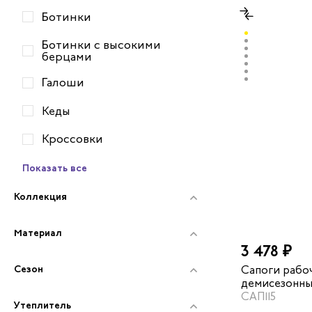
Ботинки
Ботинки с высокими
берцами
Галоши
Кеды
Кроссовки
Показать все
Коллекция
Материал
3 478 ₽
Сезон
Сапоги рабо
демисезонны
МП цвет чер
САП115
Утеплитель