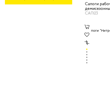
Сапоги рабо
демисезонны
цвет черный
САП123