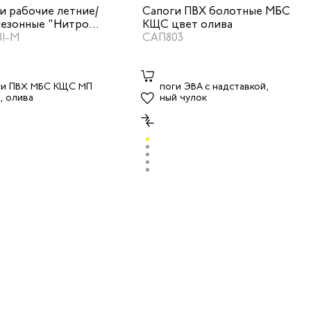
и рабочие летние/
Сапоги ПВХ болотные МБС
езонные "Нитро
КЩС цвет олива
 с КП КЩС для
1-М
САП803
щика цвет черный