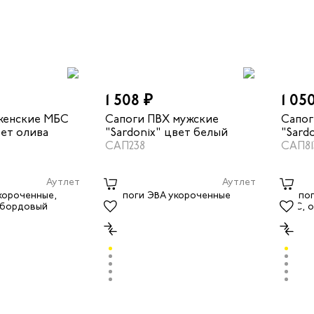
1 508 ₽
1 05
женские МБС
Сапоги ПВХ мужские
Сапог
ет олива
"Sardonix" цвет белый
"Sard
САП238
олива
САП81
Аутлет
Аутлет