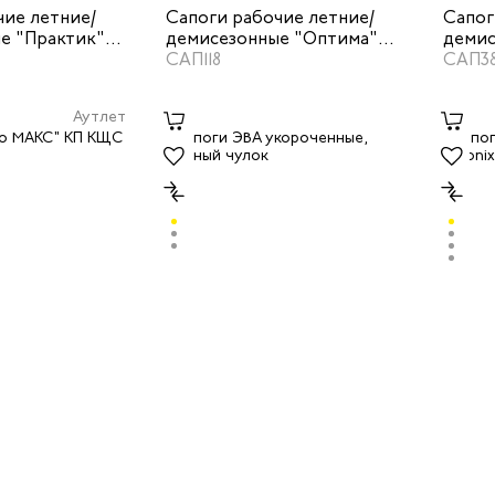
чие летние/
Сапоги рабочие летние/
Сапог
е "Практик"
демисезонные "Оптима"
демис
цвет черный
САП118
МАКС"
САП38
литей
Аутлет