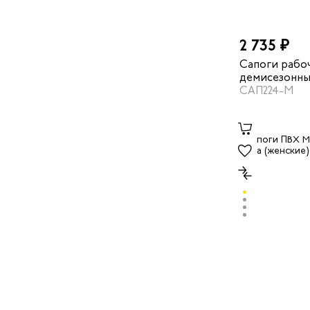
2 735 ₽
Сапоги рабо
демисезонны
МАКС" с КП 
САП224-М
черный