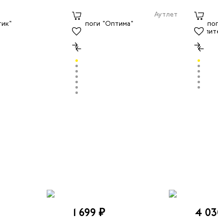
Аутлет
1 699 ₽
4 03