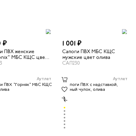
0 ₽
1 001 ₽
и ПВХ женские
Сапоги ПВХ МБС КЩС
onix" МБС КЩС цвет
мужские цвет олива
3
САП230
Аутлет
Аутлет