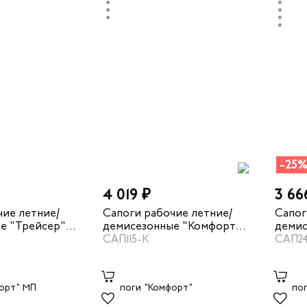
-25
4 019 ₽
3 66
чие летние/
Сапоги рабочие летние/
Сапог
е "Трейсер"
демисезонные "Комфорт"
демис
 цвет черный
кожаные с МП цвет черный
САП115-К
цвет 
САП2