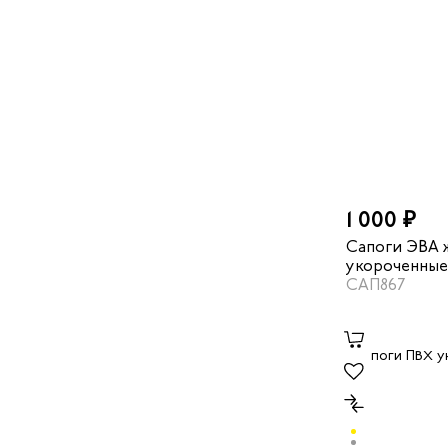
1 000 ₽
Сапоги ЭВА 
укороченные
цвет бордо
САП867