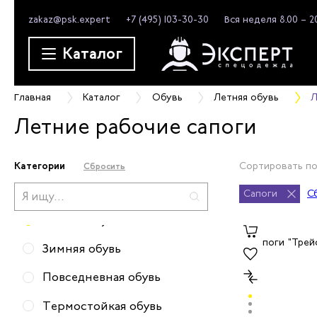
zakaz@psk.expert
+7 (495) 103-30-30
Вся неделя 8.00 – 2
Каталог
Главная
Каталог
Обувь
Летняя обувь
Л
Летние рабочие сапоги
Категории
Сортировать по
Сбросить
Сапоги
С
Летняя обувь
Зимняя обувь
Повседневная обувь
Термостойкая обувь