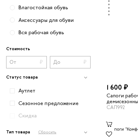
Влагостойкая обувь
Аксессуары для обуви
Вся рабочая обувь
Стоимость
Статус товара
1 600 ₽
Аутлет
Сапоги рабо
демисезонны
Сезонное предложение
TR16 с КП/КС
САП992
Скидка
Тип товара
Сбросить