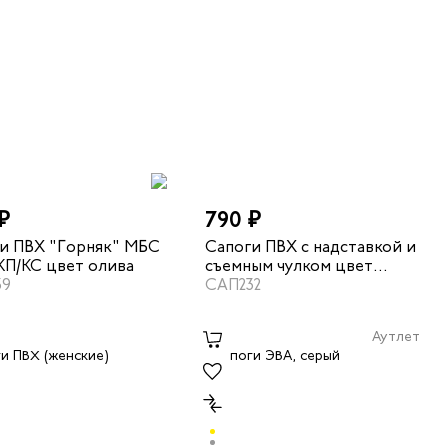
₽
790 ₽
и ПВХ "Горняк" МБС
Сапоги ПВХ с надставкой и
П/КС цвет олива
съемным чулком цвет
39
олива
САП232
Аутлет