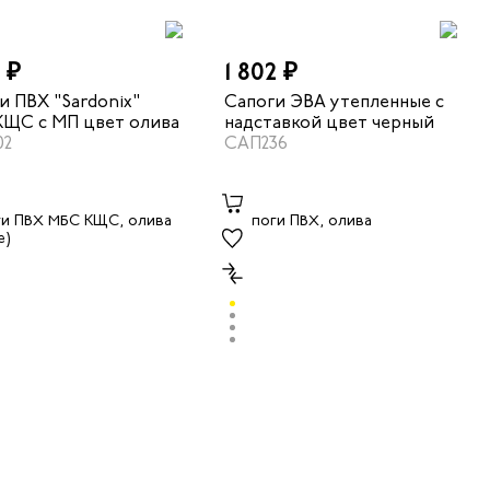
7 ₽
1 802 ₽
и ПВХ "Sardonix"
Сапоги ЭВА утепленные с
ЩС с МП цвет олива
надставкой цвет черный
02
САП236