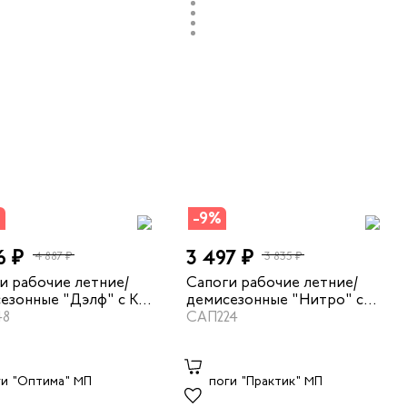
%
-9%
6 ₽
3 497 ₽
4 887 ₽
3 835 ₽
и рабочие летние/
Сапоги рабочие летние/
езонные "Дэлф" с КП
демисезонные "Нитро" с
черный
48
КП цвет черный
САП224