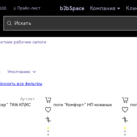
b2bSpace
Компания
Кли
Прайс-лист
0.00
етние рабочие сапоги
:
Умолчанию
бросить все фильтры
Аутлет