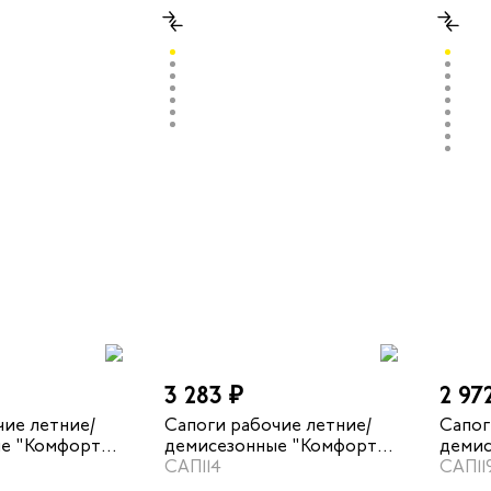
3 283 ₽
2 97
чие летние/
Сапоги рабочие летние/
Сапог
е "Комфорт" с
демисезонные "Комфорт"
демис
ный
цвет черный
САП114
МП цв
САП11