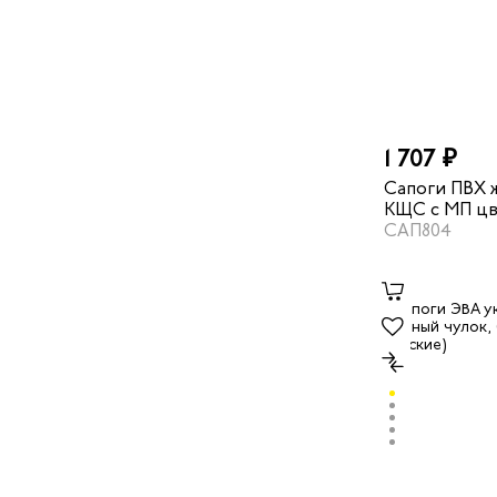
1 707 ₽
Сапоги ПВХ 
КЩС с МП цв
САП804